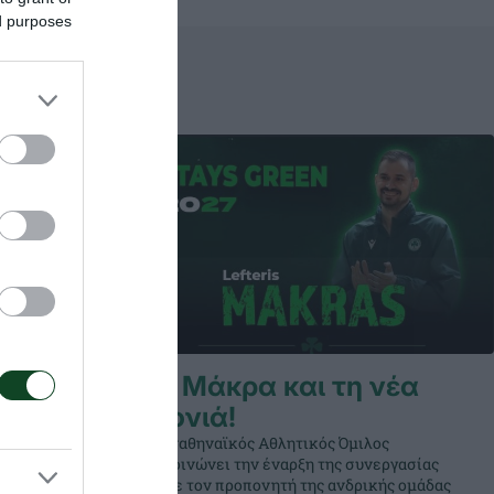
ed purposes
ια τον
Με Μάκρα και τη νέα
τία
χρονιά!
Ο Παναθηναϊκός Αθλητικός Όμιλος
ηκε στον
ανακοινώνει την έναρξη της συνεργασίας
 World
του με τον προπονητή της ανδρικής ομάδας