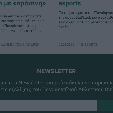
α με «πράσινη»
esports
Το τμήμα esports του Παναθηναϊ
 Παίδων πόλο νίκησε την
την ομάδα HatTrick και προκρίθ
ο Παγκόσμιο πρωτάθλημα με
τελικό του HCC παίρνοντας παρ
του Παναθηναϊκού στη
άνοδο.
ά έμεινε εκτός οκτάδας.
ΑΔΗΜΙΑ ΠΟΛΟ ΑΝΔΡΩΝ
06.08.2026
E-SPORTS
NEWSLETTER
ου στο Newsletter μπορείς εύκολα να παρακολ
 τις εξελίξεις του Παναθηναϊκού Αθλητικού Ομ