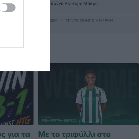
κρεμπ.
πινγκ πονγκ Λευτέρη Μάκρα.
ΡΩΝ
29.05.2026
ΠΙΝΓΚ ΠΟΝΓΚ ΑΝΔΡΩΝ
ς για τα
Με το τριφύλλι στο