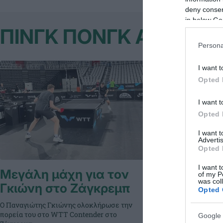
deny consent
in below Go
ΠΙΝΓΚ ΠΟΝΓΚ ΑΝΔΡΩΝ
Persona
I want t
Opted 
I want t
Opted 
I want 
Advertis
Opted 
I want t
Μεγάλη μάχη για τον
Σπουδαί
of my P
was col
Γκιώνη στο Ζάγκρεμπ
Κροατία
Opted 
Ο Παναγιώτης Γκιώνης ολοκλήρωσε την
Ο Παναγιώτης Γ
πορεία του στο WTT Contender στο
ξεκίνημα στον 
Google 