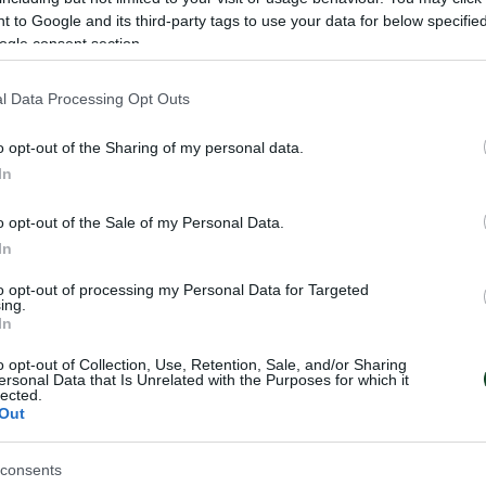
 to Google and its third-party tags to use your data for below specifi
ogle consent section.
l Data Processing Opt Outs
o opt-out of the Sharing of my personal data.
In
o opt-out of the Sale of my Personal Data.
In
to opt-out of processing my Personal Data for Targeted
ing.
In
o opt-out of Collection, Use, Retention, Sale, and/or Sharing
ος Γκιώνης στην
Θετικό ξεκίνημα γ
ersonal Data that Is Unrelated with the Purposes for which it
lected.
Γκιώνη στην Κροα
Out
κιώνης έκανε εξαιρετικό
Ο Παναγιώτης Γκιώνης προκρίθ
προκριματικό γύρο του
δεύτερο προκριματικό γύρο του
consents