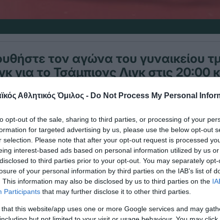
υθήστε τον αγώνα του γυναικείου τ
γκ για το Τσάμπιονς Λιγκ στις 20:00 
ρική SH-ITB Budaörsi Sport Club για 
κός Αθλητικός Όμιλος -
Do Not Process My Personal Infor
κή ομίλων του Champions League
to opt-out of the sale, sharing to third parties, or processing of your per
formation for targeted advertising by us, please use the below opt-out s
 ζωντανά την αναμέτρηση πατήστε στον ακόλουθο
r selection. Please note that after your opt-out request is processed y
eing interest-based ads based on personal information utilized by us or
ttu.tv/en-int/playerpage/1515247?
disclosed to third parties prior to your opt-out. You may separately opt-
losure of your personal information by third parties on the IAB’s list of
3TQbY_XripYMdqjwW4_Er_HhYto5xA3oUixx7mGYC
. This information may also be disclosed by us to third parties on the
IA
Participants
that may further disclose it to other third parties.
 that this website/app uses one or more Google services and may gath
including but not limited to your visit or usage behaviour. You may click 