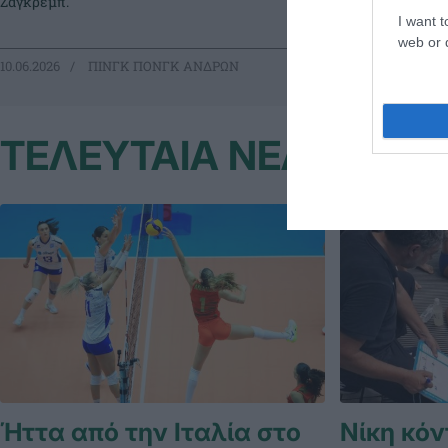
Ζάγκρεμπ.
κροατικού World
I want t
web or d
10.06.2026
ΠΙΝΓΚ ΠΟΝΓΚ ΑΝΔΡΩΝ
09.06.2026
ΠΙ
ΤΕΛΕΥΤΑΙΑ ΝΕΑ
Ήττα από την Ιταλία στο
Νίκη κόν