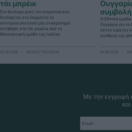
τάι μπρέικ
Ουγγαρί
συμβολή
Στο δεύτερο ματς του τουρνουά που
διεξάγεται στο Ουρμπίνο το
Η Εθνική ομάδα
αντιπροσωπευτικό μας συγκρότημα
Ουγγαρία για τ
ηττήθηκε στο τάι μπρέικ από τη
πέντε παίκτες 
Μεσογειακή ομάδα της Ιταλίας.
σύνθεσή της αλλ
06.08.2026
ΒΟΛΕΪ ΓΥΝΑΙΚΩΝ
06.08.2026
ΑΚ
Με την εγγραφή σ
και