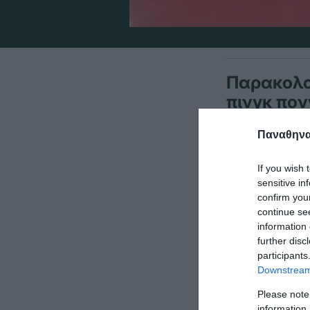
Παρακολο
πινγκ πον
στην Ουγγ
Παναθηναϊ
αγωνιστι
If you wish 
sensitive in
Για να δείτε
confirm you
continue se
https://www.e
information 
further disc
fbclid=IwAR
participants
Downstream 
Please note
information 