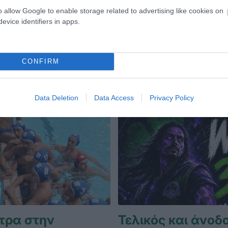
 Table Tennis Contender.
Table Tennis Contender του Ζάγ
o allow Google to enable storage related to advertising like cookies on
evice identifiers in apps.
ΝΓΚ ΠΟΝΓΚ ΑΝΔΡΩΝ
09.06.2026
ΠΙΝΓΚ ΠΟΝΓΚ ΑΝΔ
CONFIRM
Data Deletion
Data Access
Privacy Policy
τρα στην
Τελικός και άνοδο