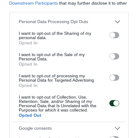
Downstream Participants
that may further disclose it to other
third parties.
Please note that this website/app uses one or more Google
Personal Data Processing Opt Outs
services and may gather and store information including but
not limited to your visit or usage behaviour. You may click to
I want to opt-out of the Sharing of my
personal data.
grant or deny consent to Google and its third-party tags to
Δύο στα δύο η Εθνική Νέων
Opted In
use your data for below specified purposes in below Google
γυναικών
consent section.
I want to opt-out of the Sale of my
Personal Data.
Η Εθνική ομάδα μπάσκετ Νέων γυναικών πανηγύρισε τη
Opted In
δεύτερη νίκη στο ευρωπαϊκό πρωτάθλημα δεύτερης
κατηγορίας.
I want to opt-out of processing my
Personal Data for Targeted Advertising.
Opted In
05.07.2026
ΑΚΑΔΗΜΙΑ ΚΑΛΑΘΟΣΦΑΙΡΙΣΗΣ
I want to opt-out of Collection, Use,
Retention, Sale, and/or Sharing of my
Personal Data that Is Unrelated with the
Purposes for which it was collected.
ΤΕΛΕΥΤΑΙΑ ΝΕΑ
Opted Out
Google consents