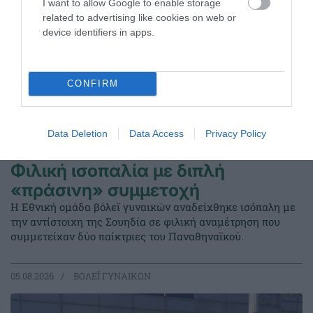
I want to allow Google to enable storage
related to advertising like cookies on web or
device identifiers in apps.
CONFIRM
Data Deletion
Data Access
Privacy Policy
Φιλική ισοπαλία με διπλή
«πράσινη» συμμετοχή
Η Εθνική ομάδα βόλεϊ γυναικών αναδείχθηκε ισόπαλη με
την αντίστοιχη της Σουηδία σε φιλική αναμέτρηση που
συμμετείχαν δύο παίκτριες του Παναθηναϊκού.
05.08.2026
ΒΟΛΕΪ ΓΥΝΑΙΚΩΝ