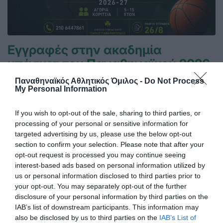
Εγγραφές στην ακαδημία
μπάσκετ του Παναθηναϊκού 2026-
27
Παναθηναϊκός Αθλητικός Όμιλος -
Do Not Process
My Personal Information
Η νέα αγωνιστική σεζόν πλησιάζει και η Ακαδημία του
Παναθηναϊκού στη Λεωφόρο ανοίγει τις πόρτες της για
ακόμα μια επιτυχημένη μπασκετική χρονιά!
If you wish to opt-out of the sale, sharing to third parties, or
processing of your personal or sensitive information for
targeted advertising by us, please use the below opt-out
23.07.2026
ΑΚΑΔΗΜΙΑ ΚΑΛΑΘΟΣΦΑΙΡΙΣΗΣ
section to confirm your selection. Please note that after your
opt-out request is processed you may continue seeing
interest-based ads based on personal information utilized by
us or personal information disclosed to third parties prior to
your opt-out. You may separately opt-out of the further
disclosure of your personal information by third parties on the
IAB’s list of downstream participants. This information may
also be disclosed by us to third parties on the
IAB’s List of