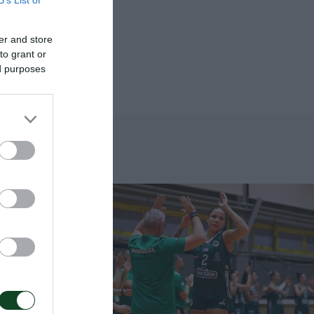
B’s List of
 κορυφαίες
er and store
to grant or
ed purposes