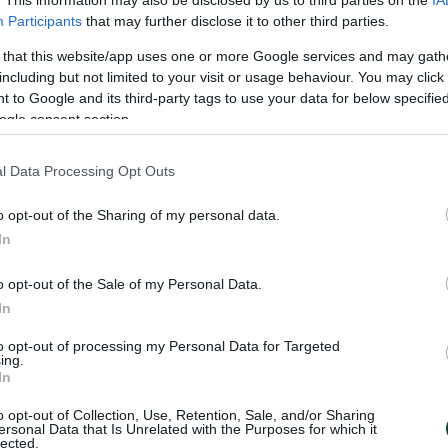
. This information may also be disclosed by us to third parties on the
IA
είναι πολύ σημαντικό ότι βρίσκεται σε μια από τις
Participants
that may further disclose it to other third parties.
υρώπης στην ηλικία της.
 that this website/app uses one or more Google services and may gath
including but not limited to your visit or usage behaviour. You may click 
 to Google and its third-party tags to use your data for below specifi
ogle consent section.
l Data Processing Opt Outs
o opt-out of the Sharing of my personal data.
In
o opt-out of the Sale of my Personal Data.
In
to opt-out of processing my Personal Data for Targeted
ing.
In
o opt-out of Collection, Use, Retention, Sale, and/or Sharing
ersonal Data that Is Unrelated with the Purposes for which it
lected.