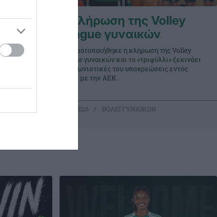
εϊ
Η κλήρωση της Volley
League γυναικών
Πραγματοποιήθηκε η κλήρωση της Volley
 μεταξύ
League γυναικών και το «τριφύλλι» ξεκινάει
αλία
τις αγωνιστικές του υποχρεώσεις εντός
έδρας με την ΑΕΚ.
21.07.2026
ΒΟΛΕΪ ΓΥΝΑΙΚΩΝ