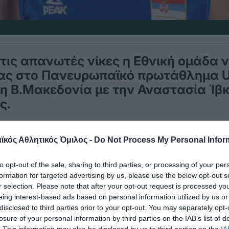
 τις απανωτές νίκες η Εθνική ομάδα 
ίας στο Πανευρωπαϊκό πρωτάθλημα U
τη Β.Μακεδονία με την Αναστασία Ίβκ
ς.
κός Αθλητικός Όμιλος -
Do Not Process My Personal Infor
δα της Σερβίας χτες επιβλήθηκε της Ολλανδίας μ
, 25-19) και πήρε την πρώτη θέση στον όμιλο.
to opt-out of the sale, sharing to third parties, or processing of your per
formation for targeted advertising by us, please use the below opt-out s
ία αγωνίζεται στον αυτρανό ημιτελικό με την Πολ
r selection. Please note that after your opt-out request is processed y
ο άλλος ημιτελικός είναι Ιταλία-Πολωνία.
eing interest-based ads based on personal information utilized by us or
disclosed to third parties prior to your opt-out. You may separately opt-
losure of your personal information by third parties on the IAB’s list of
του ΠΑΟ Αναστασία Ίβκοβιτς δεν χρησιμοποιήθηκε