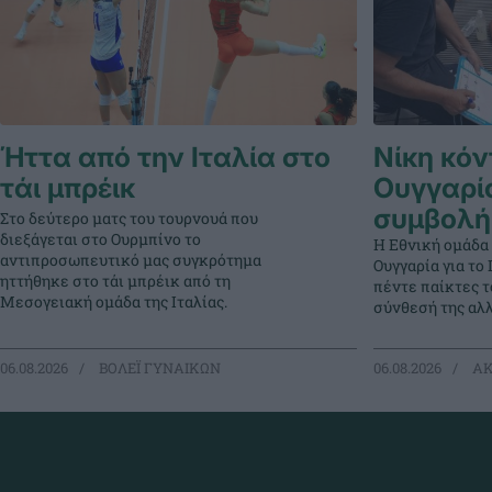
Ήττα από την Ιταλία στο
Νίκη κόν
τάι μπρέικ
Ουγγαρί
συμβολή
Στο δεύτερο ματς του τουρνουά που
διεξάγεται στο Ουρμπίνο το
Η Εθνική ομάδα
αντιπροσωπευτικό μας συγκρότημα
Ουγγαρία για τ
ηττήθηκε στο τάι μπρέικ από τη
πέντε παίκτες 
Μεσογειακή ομάδα της Ιταλίας.
σύνθεσή της αλλ
06.08.2026
ΒΟΛΕΪ ΓΥΝΑΙΚΩΝ
06.08.2026
ΑΚ