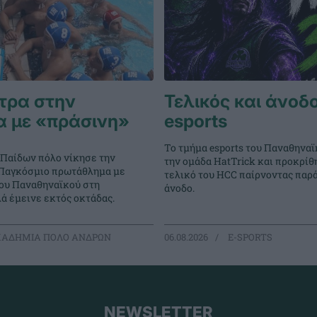
τρα στην
Τελικός και άνοδο
α με «πράσινη»
esports
Το τμήμα esports του Παναθηναϊ
 Παίδων πόλο νίκησε την
την ομάδα HatTrick και προκρίθ
ο Παγκόσμιο πρωτάθλημα με
τελικό του HCC παίρνοντας παρ
του Παναθηναϊκού στη
άνοδο.
ά έμεινε εκτός οκτάδας.
ΑΔΗΜΙΑ ΠΟΛΟ ΑΝΔΡΩΝ
06.08.2026
E-SPORTS
NEWSLETTER