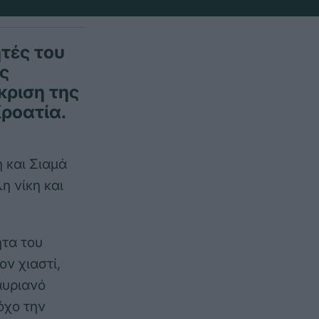
τές του
ς
κριση της
Κροατία.
 και Σιαμά
η νίκη και
ητα του
ν χιαστί,
αυριανό
όχο την