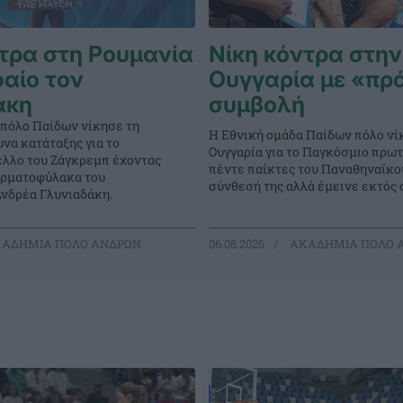
τρα στη Ρουμανία
Νίκη κόντρα στην
αίο τον
Ουγγαρία με «πρ
άκη
συμβολή
 πόλο Παίδων νίκησε τη
Η Εθνική ομάδα Παίδων πόλο νί
να κατάταξης για το
Ουγγαρία για το Παγκόσμιο πρω
λλο του Ζάγκρεμπ έχοντας
πέντε παίκτες του Παναθηναϊκο
ερματοφύλακα του
σύνθεσή της αλλά έμεινε εκτός 
νδρέα Γλυνιαδάκη.
ΑΔΗΜΙΑ ΠΟΛΟ ΑΝΔΡΩΝ
06.08.2026
ΑΚΑΔΗΜΙΑ ΠΟΛΟ 