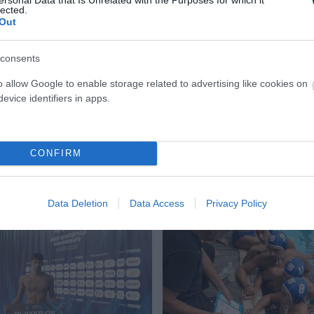
ελέσης 1, Χωματάς, Κρατημένος.
lected.
Out
ίλιτς (Σερβία), Βόγγελ (Ουγγαρία).
consents
o allow Google to enable storage related to advertising like cookies on
evice identifiers in apps.
ΡΩΝ
CONFIRM
Data Deletion
Data Access
Privacy Policy