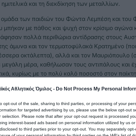
 ημιτελικά και τη διεκδίκηση των μεταλλίων.
 ομάδα των παιδιών του Φώντα Λεμπέση και του
μπήκαν με πάθος και ψυχή στον κρίσιμο αγώνα κ
ν άφησαν πολλά περιθώρια αντίδρασης στους Αυσ
της άμυνα και τον τερματοφύλακά Κρατημένο (πο
τέσσερα οκτάλεπτα), αλλά και τον Μαυριόπουλο (
ε μεγάλη μέρα, καθήλωσαν τους αντιπάλους και έ
τικά, κυρίως με το πολύ καλό ποσοστό στον παίκ
και με κόντρες και περιφέρεια, πήραν ένα προβάδι
κός Αθλητικός Όμιλος -
Do Not Process My Personal Infor
πτο και το αύξαναν μέχρι το τελικό 15-8. Στο σκο
πλουραλισμό.
to opt-out of the sale, sharing to third parties, or processing of your per
formation for targeted advertising by us, please use the below opt-out s
:
0-1 Μπελέσης (πεν.), 0-2 Λυκούδης (π.π.), 1-2 Μ
r selection. Please note that after your opt-out request is processed y
eing interest-based ads based on personal information utilized by us or
ουέμπερ (περιφ.), 2-3 Λυκούδης (περιφ.), 2-4 Καρατζ
disclosed to third parties prior to your opt-out. You may separately opt-
.), 2-6 Ζαχόπουλος (π.π.), 2-7 Καπράγκος (περιφ.)
losure of your personal information by third parties on the IAB’s list of