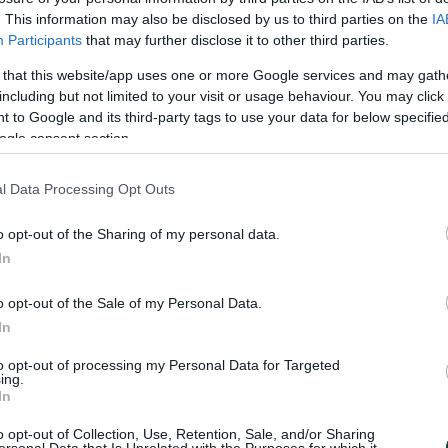
. This information may also be disclosed by us to third parties on the
IA
.), 3-8 Λασκαρίδης (κόντρα), 4-8 Κόρατς (περιφ.),
Participants
that may further disclose it to other third parties.
Κόκκινος (π.π.), 4-11 Σιαμάς (κόντρα), 4-12 Καρατζά
 that this website/app uses one or more Google services and may gath
ουντ.), 5-13 Ζαχόπουλος (π.π.), 6-13 Σάπιν (π.π.)
including but not limited to your visit or usage behaviour. You may click 
.), 7-14 Λασκαρίδης (περιφ.), 8-14 Μόρντες (περιφ
 to Google and its third-party tags to use your data for below specifi
ogle consent section.
ριφ.).
l Data Processing Opt Outs
– ΕΛΛΑΔΑ 8-15
o opt-out of the Sharing of my personal data.
5, 1-2, 1-4, 4-4.
In
(Μπάκιτς): Κόουλ, Μπράουν 1, Μάρτιν, Μάσιτς 1, Ίζ
o opt-out of the Sale of my Personal Data.
νορς, Μόρντες 2, Σάπιν 1, Γουέμπερ 1, Μαγκασάνικ
In
to opt-out of processing my Personal Data for Targeted
ing.
In
μπέσης): Μαυριόπουλος, Λυκούδης 2, Κόκκινος 2,
 Λασκαρίδης 2, Ζερβουδάκης, Μητράκης 1, Ζαχόπ
o opt-out of Collection, Use, Retention, Sale, and/or Sharing
ersonal Data that Is Unrelated with the Purposes for which it