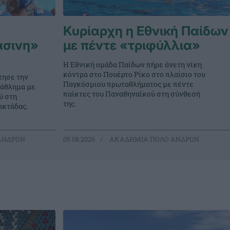
Κυρίαρχη η Εθνική Παίδων
άσινη»
με πέντε «τριφύλλια»
Η Εθνική ομάδα Παίδων πήρε άνετη νίκη
κόντρα στο Πουέρτο Ρίκο στο πλαίσιο του
κησε την
Παγκόσμιου πρωταθλήματος με πέντε
τάθλημα με
παίκτες του Παναθηναϊκού στη σύνθεσή
ύ στη
της.
οκτάδας.
ΑΝΔΡΩΝ
05.08.2026
ΑΚΑΔΗΜΙΑ ΠΟΛΟ ΑΝΔΡΩΝ