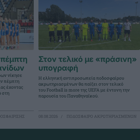
 πέμπτη
Στον τελικό με «πράσινη»
ανίδων
υπογραφή
δων νίκησε
Η ελληνική αντιπροσωπεία ποδοσφαίρου
την πέμπτη
ακρωτηριασμένων θα παίξει στον τελικό
ίας έχοντας
του Football is more της UEFA με έντονη την
ύ στη
παρουσία του Παναθηναϊκού.
ΟΣΦΑΙΡΙΣΗΣ
08.08.2026
ΠΟΔΟΣΦΑΙΡΟ ΑΚΡΩΤΗΡΙΑΣΜΕΝΩΝ