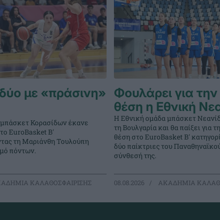
δύο με «πράσινη»
Φουλάρει για την
θέση η Εθνική Νε
Η Εθνική ομάδα μπάσκετ Νεανί
 μπάσκετ Κορασίδων έκανε
τη Βουλγαρία και θα παίξει για 
στο EuroBasket Β'
θέση στο EuroBasket Β' κατηγορ
ντας τη Μαριάνθη Τουλούπη
δύο παίκτριες του Παναθηναϊκο
θμό πόντων.
σύνθεσή της.
ΑΔΗΜΙΑ ΚΑΛΑΘΟΣΦΑΙΡΙΣΗΣ
08.08.2026
ΑΚΑΔΗΜΙΑ ΚΑΛΑΘ