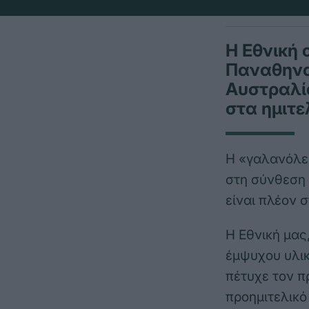
Η Εθνική 
Παναθηνα
Αυστραλία
στα ημιτε
Η «γαλανόλευ
στη σύνθεση 
είναι πλέον 
Η Εθνική μας
έμψυχου υλικ
πέτυχε τον π
προημιτελικό