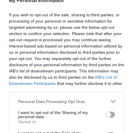
My Personal Information
ΑΟ ΕΛΕΥΘΕΡΙΑ ΜΟΣΧΑΤΟ – ΠΑΣ ΓΙΑΝΝΙΝΑ
If you wish to opt-out of the sale, sharing to third parties, or
ΓΣ ΕΣΠΕΡΙΔΕΣ ΚΑΛΛΙΘΕ – ΟΛΥΜΠΙΑΚΟΣ ΣΦΠ
processing of your personal or sensitive information for
targeted advertising by us, please use the below opt-out
section to confirm your selection. Please note that after your
16η Αγωνιστική – 18/01/23
opt-out request is processed you may continue seeing
interest-based ads based on personal information utilized by
ΠΑΝΑΘΗΝΑΪΚΟΣ ΑΟ – ΑΣ ΝΙΚΗ ΛΕΥΚΑΔΑΣ
us or personal information disclosed to third parties prior to
your opt-out. You may separately opt-out of the further
ΑΕΟ ΠΡΩΤΕΑΣ ΒΟΥΛΑΣ – ΓΑΣ ΕΥΝΙΚΟΣ
disclosure of your personal information by third parties on the
IAB’s list of downstream participants. This information may
also be disclosed by us to third parties on the
IAB’s List of
ΑΣ ΠΑΟΚ – ΠΑΝΑΘΛΗΤΙΚΟΣ ΑΕ ΣΥΚΕ
Downstream Participants
that may further disclose it to other
third parties.
ΠΑΣ ΓΙΑΝΝΙΝΑ – ΑΟ ΔΑΦΝΗ ΑΓ.ΔΗΜΗΤΡΙΟ
Please note that this website/app uses one or more Google
Personal Data Processing Opt Outs
services and may gather and store information including but
ΟΛΥΜΠΙΑΚΟΣ ΣΦΠ – ΑΟ ΕΛΕΥΘΕΡΙΑ
not limited to your visit or usage behaviour. You may click to
I want to opt-out of the Sharing of my
personal data.
ΜΟΣΧΑΤΟ
grant or deny consent to Google and its third-party tags to
Opted In
use your data for below specified purposes in below Google
consent section.