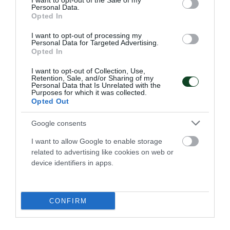
ΟΑ ΧΑΝΙΩΝ – ΓΣ ΕΣΠΕΡΙΔΕΣ ΚΑΛΛΙΘΕ
I want to opt-out of the Sale of my
Personal Data.
Opted In
17η Αγωνιστική – 22/01/23
I want to opt-out of processing my
Personal Data for Targeted Advertising.
ΑΣ ΝΙΚΗ ΛΕΥΚΑΔΑΣ – ΑΕΟ ΠΡΩΤΕΑΣ ΒΟΥΛΑΣ
Opted In
I want to opt-out of Collection, Use,
ΓΑΣ ΕΥΝΙΚΟΣ – ΑΣ ΠΑΟΚ
Retention, Sale, and/or Sharing of my
Personal Data that Is Unrelated with the
Purposes for which it was collected.
Opted Out
ΠΑΝΑΘΛΗΤΙΚΟΣ ΑΕ ΣΥΚΕ – ΠΑΣ ΓΙΑΝΝΙΝΑ
Google consents
ΑΟ ΕΛΕΥΘΕΡΙΑ ΜΟΣΧΑΤΟ – ΑΟ ΔΑΦΝΗ
I want to allow Google to enable storage
ΑΓ.ΔΗΜΗΤΡΙΟ
related to advertising like cookies on web or
device identifiers in apps.
ΓΣ ΕΣΠΕΡΙΔΕΣ ΚΑΛΛΙΘΕ – ΠΑΝΑΘΗΝΑΪΚΟΣ
ΑΟ
CONFIRM
ΟΛΥΜΠΙΑΚΟΣ ΣΦΠ – ΟΑ ΧΑΝΙΩΝ