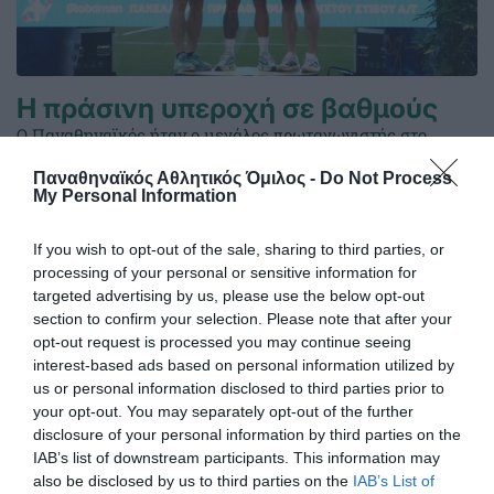
Η πράσινη υπεροχή σε βαθμούς
Ο Παναθηναϊκός ήταν ο μεγάλος πρωταγωνιστής στο
Πανελλήνιο πρωτάθλημα στίβου. Η ανωτερότητα του
Παναθηναϊκός Αθλητικός Όμιλος -
Do Not Process
τριφυλλιού φαίνεται και μέσα από την ανεπίσημη γενική
My Personal Information
βαθμολογία του ΣΕΓΑΣ σε άνδρες και γυναίκες.
If you wish to opt-out of the sale, sharing to third parties, or
28.07.2026
ΣΤΙΒΟΣ
processing of your personal or sensitive information for
targeted advertising by us, please use the below opt-out
section to confirm your selection. Please note that after your
opt-out request is processed you may continue seeing
interest-based ads based on personal information utilized by
us or personal information disclosed to third parties prior to
your opt-out. You may separately opt-out of the further
disclosure of your personal information by third parties on the
IAB’s list of downstream participants. This information may
also be disclosed by us to third parties on the
IAB’s List of