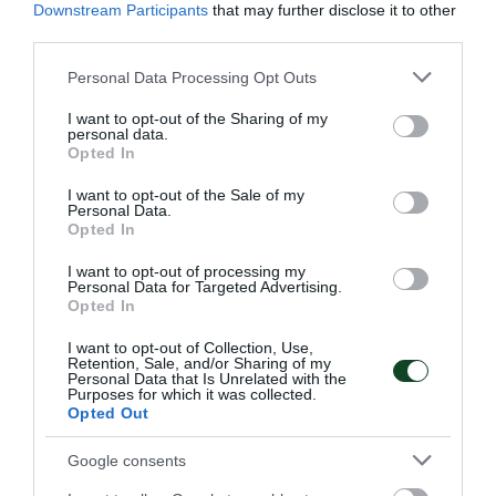
Downstream Participants
that may further disclose it to other
third parties.
Please note that this website/app uses one or more Google
Personal Data Processing Opt Outs
services and may gather and store information including but
Πρώτος και στα μετάλλια ο
not limited to your visit or usage behaviour. You may click to
I want to opt-out of the Sharing of my
personal data.
Παναθηναϊκός!
grant or deny consent to Google and its third-party tags to
Opted In
use your data for below specified purposes in below Google
Ο πρωταθλητής Ελλάδας στους άνδρες και δευτεραθλητής
consent section.
Ελλάδας στις γυναίκες Παναθηναϊκός είναι ο πολυνίκης
I want to opt-out of the Sale of my
Personal Data.
σύλλογος της χώρας στον ανοικτό στίβο, στον άτυπο πίνακα
Opted In
με τα κερδισμένα μετάλλια!
I want to opt-out of processing my
Personal Data for Targeted Advertising.
27.07.2026
ΣΤΙΒΟΣ
Opted In
I want to opt-out of Collection, Use,
Retention, Sale, and/or Sharing of my
Personal Data that Is Unrelated with the
ΤΕΛΕΥΤΑΙΑ ΝΕΑ
Purposes for which it was collected.
Opted Out
Google consents