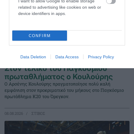
I want to allow Google to enable storage
related to advertising like cookies on web or
device identifiers in apps.
CONFIRM
Data Deletion
Data Access
Privacy Policy
Στον τελικό του Παγκοσμίου
πρωταθλήματος ο Κουλούρης
Ο Αρσένης Κουλούρης πραγματοποίησε πολύ καλή
εμφάνιση στον προκριματικό του μήκους στο Παγκόσμιο
πρωτάθλημα Κ20 του Όρεγκον.
08.08.2026
ΣΤΙΒΟΣ