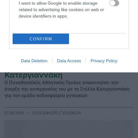
I want to allow Google to enable storage
related to advertising like cookies on web or
device identifiers in apps.
CONFIRM
Data Deletion
Data Access
Privacy Policy
Στον Παναθηναϊκό η
Κατεργιαννάκη
Ο Παναθηναϊκός Αθλητικός Όμιλος ανακοινώνει την
έναρξη της συνεργασίας του με τη Στέλλα Κατεργιαννάκη
για την ομάδα ποδοσφαίρου γυναικών.
07.08.2026
ΠΟΔΟΣΦΑΙΡΟ ΓΥΝΑΙΚΩΝ