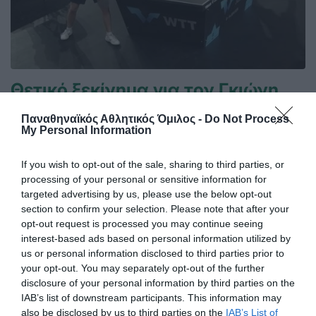
Θετικό ξεκίνημα για τον Γκιώνη
στην Κροατία
Παναθηναϊκός Αθλητικός Όμιλος -
Do Not Process
Ο Παναγιώτης Γκιώνης προκρίθηκε στον δεύτερο
My Personal Information
προκριματικό γύρο του World Table Tennis Contender του
Ζάγκρεμπ.
If you wish to opt-out of the sale, sharing to third parties, or
processing of your personal or sensitive information for
targeted advertising by us, please use the below opt-out
09.06.2026
ΠΙΝΓΚ ΠΟΝΓΚ ΑΝΔΡΩΝ
section to confirm your selection. Please note that after your
opt-out request is processed you may continue seeing
interest-based ads based on personal information utilized by
us or personal information disclosed to third parties prior to
your opt-out. You may separately opt-out of the further
disclosure of your personal information by third parties on the
IAB’s list of downstream participants. This information may
also be disclosed by us to third parties on the
IAB’s List of