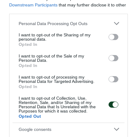
Downstream Participants
that may further disclose it to other
third parties.
Please note that this website/app uses one or more Google
Personal Data Processing Opt Outs
services and may gather and store information including but
not limited to your visit or usage behaviour. You may click to
I want to opt-out of the Sharing of my
personal data.
Με Μάκρα και τη νέα χρονιά!
grant or deny consent to Google and its third-party tags to
Opted In
use your data for below specified purposes in below Google
Ο Παναθηναϊκός Αθλητικός Όμιλος ανακοινώνει την
consent section.
I want to opt-out of the Sale of my
έναρξη της συνεργασίας του με τον προπονητή της
Personal Data.
ανδρικής ομάδας πινγκ πονγκ Λευτέρη Μάκρα.
Opted In
I want to opt-out of processing my
29.05.2026
ΠΙΝΓΚ ΠΟΝΓΚ ΑΝΔΡΩΝ
Personal Data for Targeted Advertising.
Opted In
I want to opt-out of Collection, Use,
Retention, Sale, and/or Sharing of my
ΤΕΛΕΥΤΑΙΑ ΝΕΑ
Personal Data that Is Unrelated with the
Purposes for which it was collected.
Opted Out
Google consents