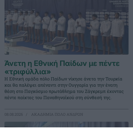
Άνετη η Εθνική Παίδων με πέντε
«τριφύλλια»
Η Εθνική ομάδα πόλο Παίδων νίκησε άνετα την Τουρκία
και θα παλέψει απέναντι στην Ουγγαρία για την ένατη
θέση στο Παγκόσμιο πρωτάθλημα του Ζάγκρεμπ έχοντας
πέντε παίκτες του Παναθηναϊκού στη σύνθεσή της.
08.08.2026
ΑΚΑΔΗΜΙΑ ΠΟΛΟ ΑΝΔΡΩΝ