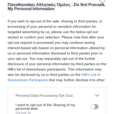
Παναθηναϊκός Αθλητικός Όμιλος -
Do Not Process
My Personal Information
If you wish to opt-out of the sale, sharing to third parties, or
processing of your personal or sensitive information for
targeted advertising by us, please use the below opt-out
section to confirm your selection. Please note that after your
opt-out request is processed you may continue seeing
interest-based ads based on personal information utilized by
us or personal information disclosed to third parties prior to
your opt-out. You may separately opt-out of the further
Νίκη κόντρα στη Ρουμανία με
disclosure of your personal information by third parties on the
κορυφαίο τον Γλυνιαδάκη
IAB’s list of downstream participants. This information may
also be disclosed by us to third parties on the
IAB’s List of
Η Εθνική ομάδα πόλο Παίδων νίκησε τη Ρουμανία σε
Downstream Participants
that may further disclose it to other
αγώνα κατάταξης για το Παγκόσμιο κύπελλο του Ζάγκρεμπ
third parties.
έχοντας κορυφαίο τον τερματοφύλακα του Παναθηναϊκού
Ανδρέα Γλυνιαδάκη.
Please note that this website/app uses one or more Google
Personal Data Processing Opt Outs
services and may gather and store information including but
not limited to your visit or usage behaviour. You may click to
I want to opt-out of the Sharing of my
07.08.2026
ΑΚΑΔΗΜΙΑ ΠΟΛΟ ΑΝΔΡΩΝ
personal data.
grant or deny consent to Google and its third-party tags to
Opted In