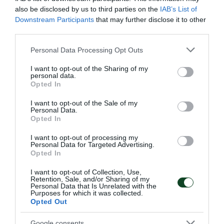
also be disclosed by us to third parties on the
IAB’s List of
Downstream Participants
that may further disclose it to other
third parties.
Please note that this website/app uses one or more Google
Personal Data Processing Opt Outs
services and may gather and store information including but
not limited to your visit or usage behaviour. You may click to
I want to opt-out of the Sharing of my
Με Μάκρα και τη νέα χρονιά!
personal data.
grant or deny consent to Google and its third-party tags to
Ο Παναθηναϊκός Αθλητικός Όμιλος ανακοινώνει την
Opted In
use your data for below specified purposes in below Google
έναρξη της συνεργασίας του με τον προπονητή της
consent section.
I want to opt-out of the Sale of my
ανδρικής ομάδας πινγκ πονγκ Λευτέρη Μάκρα.
Personal Data.
Opted In
29.05.2026
ΠΙΝΓΚ ΠΟΝΓΚ ΑΝΔΡΩΝ
I want to opt-out of processing my
Personal Data for Targeted Advertising.
Opted In
ΤΕΛΕΥΤΑΙΑ ΝΕΑ
I want to opt-out of Collection, Use,
Retention, Sale, and/or Sharing of my
Personal Data that Is Unrelated with the
Purposes for which it was collected.
Opted Out
Google consents