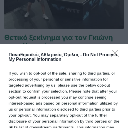
Θετικό ξεκίνημα για τον Γκιώνη
στην Κροατία
Ο Παναγιώτης Γκιώνης προκρίθηκε στον δεύτερο
Παναθηναϊκός Αθλητικός Όμιλος -
Do Not Process
προκριματικό γύρο του World Table Tennis Contender του
My Personal Information
Ζάγκρεμπ.
If you wish to opt-out of the sale, sharing to third parties, or
processing of your personal or sensitive information for
09.06.2026
ΠΙΝΓΚ ΠΟΝΓΚ ΑΝΔΡΩΝ
targeted advertising by us, please use the below opt-out
section to confirm your selection. Please note that after your
opt-out request is processed you may continue seeing
interest-based ads based on personal information utilized by
us or personal information disclosed to third parties prior to
your opt-out. You may separately opt-out of the further
disclosure of your personal information by third parties on the
IAB’s list of downstream participants. This information may