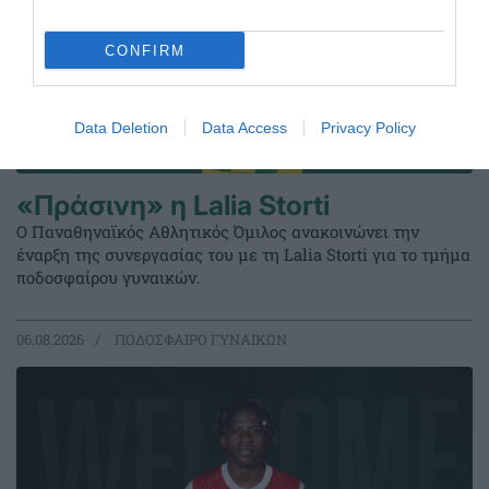
CONFIRM
Data Deletion
Data Access
Privacy Policy
«Πράσινη» η Lalia Storti
Ο Παναθηναϊκός Αθλητικός Όμιλος ανακοινώνει την
έναρξη της συνεργασίας του με τη Lalia Storti για το τμήμα
ποδοσφαίρου γυναικών.
06.08.2026
ΠΟΔΟΣΦΑΙΡΟ ΓΥΝΑΙΚΩΝ