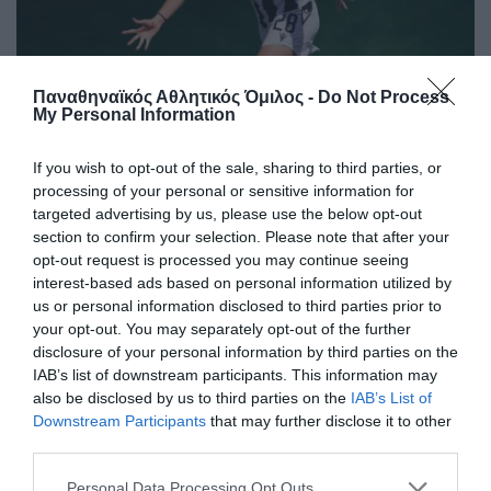
Παναθηναϊκός Αθλητικός Όμιλος -
Do Not Process
My Personal Information
«Πράσινη» η Παπαδοπούλου
Ο Παναθηναϊκός Αθλητικός Όμιλος ανακοινώνει την
If you wish to opt-out of the sale, sharing to third parties, or
έναρξη της συνεργασίας του με την Αντιγόνη
processing of your personal or sensitive information for
Παπαδοπούλου για το τμήμα ποδοσφαίρου γυναικών.
targeted advertising by us, please use the below opt-out
section to confirm your selection. Please note that after your
opt-out request is processed you may continue seeing
06.08.2026
ΠΟΔΟΣΦΑΙΡΟ ΓΥΝΑΙΚΩΝ
interest-based ads based on personal information utilized by
us or personal information disclosed to third parties prior to
your opt-out. You may separately opt-out of the further
disclosure of your personal information by third parties on the
IAB’s list of downstream participants. This information may
also be disclosed by us to third parties on the
IAB’s List of
Downstream Participants
that may further disclose it to other
third parties.
Please note that this website/app uses one or more Google
Personal Data Processing Opt Outs