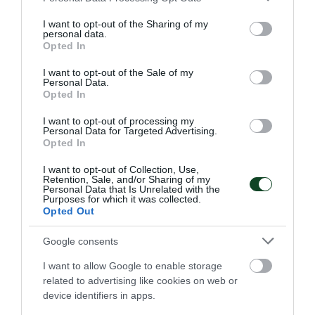
services and may gather and store information including but
not limited to your visit or usage behaviour. You may click to
I want to opt-out of the Sharing of my
personal data.
grant or deny consent to Google and its third-party tags to
Opted In
use your data for below specified purposes in below Google
consent section.
I want to opt-out of the Sale of my
«Πράσινη» ξανά η Domond
Personal Data.
Opted In
Ο Παναθηναϊκός Αθλητικός Όμιλος ανακοινώνει την
επιστροφή της Chelsea Domond στην ομάδα ποδοσφαίρου
I want to opt-out of processing my
γυναικών.
Personal Data for Targeted Advertising.
Opted In
04.08.2026
ΠΟΔΟΣΦΑΙΡΟ ΓΥΝΑΙΚΩΝ
I want to opt-out of Collection, Use,
Retention, Sale, and/or Sharing of my
Personal Data that Is Unrelated with the
Purposes for which it was collected.
Opted Out
ΤΕΛΕΥΤΑΙΑ ΝΕΑ
Google consents
I want to allow Google to enable storage
related to advertising like cookies on web or
device identifiers in apps.