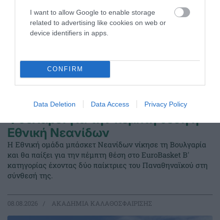
I want to allow Google to enable storage
related to advertising like cookies on web or
device identifiers in apps.
CONFIRM
Data Deletion
Data Access
Privacy Policy
Φουλάρει για την πέμπτη θέση η
Εθνική Νεανίδων
Η Εθνική ομάδα μπάσκετ Νεανίδων νίκησε τη Βουλγαρία
και θα παίξει για την πέμπτη θέση στο EuroBasket Β'
κατηγορίας έχοντας δύο παίκτριες του Παναθηναϊκού στη
σύνθεσή της.
08.08.2026
ΑΚΑΔΗΜΙΑ ΚΑΛΑΘΟΣΦΑΙΡΙΣΗΣ