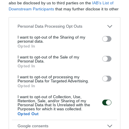
also be disclosed by us to third parties on the
IAB’s List of
Downstream Participants
that may further disclose it to other
third parties.
Please note that this website/app uses one or more Google
Personal Data Processing Opt Outs
services and may gather and store information including but
not limited to your visit or usage behaviour. You may click to
I want to opt-out of the Sharing of my
personal data.
grant or deny consent to Google and its third-party tags to
Opted In
use your data for below specified purposes in below Google
consent section.
I want to opt-out of the Sale of my
Personal Data.
Δύο στα δύο με «πράσινη»
Opted In
σύμβολη
I want to opt-out of processing my
Η Εθνική ομάδα μπάσκετ Κορασίδων έκανε το δύο στα δύο
Personal Data for Targeted Advertising.
Opted In
στο EuroBasket Β' κατηγορίας έχοντας τη Μαριάνθη
Τουλούπη με διψήφιο αριθμό πόντων.
I want to opt-out of Collection, Use,
Retention, Sale, and/or Sharing of my
Personal Data that Is Unrelated with the
Purposes for which it was collected.
08.08.2026
ΑΚΑΔΗΜΙΑ ΚΑΛΑΘΟΣΦΑΙΡΙΣΗΣ
Opted Out
Google consents