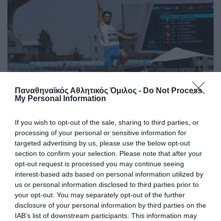
Παναθηναϊκός Αθλητικός Όμιλος -
Do Not Process
My Personal Information
Στην Παγκόσμια ελίτ ο Κουλούρης
If you wish to opt-out of the sale, sharing to third parties, or
Ο Αρσένης Κουλούρης συμμετείχε στον τελικό του μήκος
processing of your personal or sensitive information for
στο Παγκόσμιο πρωτάθλημα Κ20 στο Όρεγκον
targeted advertising by us, please use the below opt-out
καταλαμβάνοντας την ένατη θέση.
section to confirm your selection. Please note that after your
opt-out request is processed you may continue seeing
interest-based ads based on personal information utilized by
09.08.2026
ΣΤΙΒΟΣ
us or personal information disclosed to third parties prior to
your opt-out. You may separately opt-out of the further
disclosure of your personal information by third parties on the
IAB’s list of downstream participants. This information may