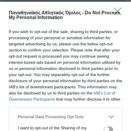
25.04.2026
ΤΕΝΙΣ ΜΕ ΑΜΑΞΙΔΙΟ
Παναθηναϊκός Αθλητικός Όμιλος -
Do Not Process
My Personal Information
If you wish to opt-out of the sale, sharing to third parties, or
processing of your personal or sensitive information for
targeted advertising by us, please use the below opt-out
section to confirm your selection. Please note that after your
opt-out request is processed you may continue seeing
interest-based ads based on personal information utilized by
us or personal information disclosed to third parties prior to
your opt-out. You may separately opt-out of the further
disclosure of your personal information by third parties on the
IAB’s list of downstream participants. This information may
also be disclosed by us to third parties on the
IAB’s List of
Μαχητικός με ψυχή ο Γαστεράτος
Downstream Participants
that may further disclose it to other
Ολοκλήρωσε την παρουσία του στο Πανελλήνιο
third parties.
πρωτάθλημα τένις με αμαξίδιο ο Νίκος Γαστεράτος και
Please note that this website/app uses one or more Google
κατάφερε να μπει στην 8άδα στο ατομικό ενώ πήρε την 4η
Personal Data Processing Opt Outs
services and may gather and store information including but
θέση στο διπλό.
not limited to your visit or usage behaviour. You may click to
I want to opt-out of the Sharing of my