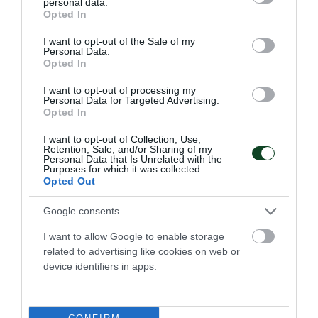
personal data.
grant or deny consent to Google and its third-party tags to
Opted In
03.05.2025
ΤΕΝΙΣ ΜΕ ΑΜΑΞΙΔΙΟ
use your data for below specified purposes in below Google
consent section.
I want to opt-out of the Sale of my
Personal Data.
Opted In
I want to opt-out of processing my
Personal Data for Targeted Advertising.
Opted In
I want to opt-out of Collection, Use,
Retention, Sale, and/or Sharing of my
Personal Data that Is Unrelated with the
Purposes for which it was collected.
Opted Out
Google consents
Σταθερή πράσινη παρουσία στο
I want to allow Google to enable storage
related to advertising like cookies on web or
τένις με αμαξίδιο
device identifiers in apps.
Για μια ακόμα χρονιά ο Παναθηναϊκός συμμετέχει στο
Πανελλήνιο Πρωτάθλημα που διεξάγεται στη Χερσόνησο
Ηρακλείου.