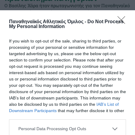
Ο Βασίλης Χάρα ήταν πρωταγωνιστής για τον Παναθηναϊκό
στο Πανελλήνιο πρωτάθλημα κατηγοριών στο ΟΑΚΑ.
Παναθηναϊκός Αθλητικός Όμιλος -
Do Not Process
My Personal Information
20.07.2026
ΑΚΑΔΗΜΙΑ ΚΟΛΥΜΒΗΣΗΣ
If you wish to opt-out of the sale, sharing to third parties, or
processing of your personal or sensitive information for
targeted advertising by us, please use the below opt-out
section to confirm your selection. Please note that after your
opt-out request is processed you may continue seeing
interest-based ads based on personal information utilized by
us or personal information disclosed to third parties prior to
your opt-out. You may separately opt-out of the further
disclosure of your personal information by third parties on the
IAB’s list of downstream participants. This information may
also be disclosed by us to third parties on the
IAB’s List of
Downstream Participants
that may further disclose it to other
third parties.
Πανελλήνια πρωτιά για την
Please note that this website/app uses one or more Google
Personal Data Processing Opt Outs
4Χ100 Εφήβων
services and may gather and store information including but