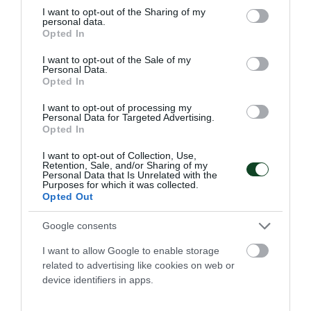
Η ομάδα Εφήβων του Παναθηναϊκού κατέκτησε το χρυσό
not limited to your visit or usage behaviour. You may click to
I want to opt-out of the Sharing of my
μετάλλιο στα 4Χ100 ελεύθερο Εφήβων στο Πανελλήνιο
personal data.
grant or deny consent to Google and its third-party tags to
Opted In
πρωτάθλημα κατηγοριών στο ΟΑΚΑ.
use your data for below specified purposes in below Google
consent section.
I want to opt-out of the Sale of my
Personal Data.
20.07.2026
ΑΚΑΔΗΜΙΑ ΚΟΛΥΜΒΗΣΗΣ
Opted In
I want to opt-out of processing my
Personal Data for Targeted Advertising.
ΤΕΛΕΥΤΑΙΑ ΝΕΑ
Opted In
I want to opt-out of Collection, Use,
Retention, Sale, and/or Sharing of my
Personal Data that Is Unrelated with the
Purposes for which it was collected.
Opted Out
Google consents
I want to allow Google to enable storage
related to advertising like cookies on web or
device identifiers in apps.