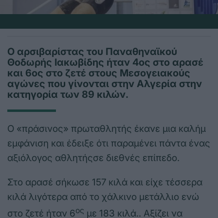
Ο αρσιβαρίστας του Παναθηναϊκού
Θοδωρής Ιακωβίδης ήταν 4ος στο αρασέ
και 6ος στο ζετέ στους Μεσογειακούς
αγώνες που γίνονται στην Αλγερία στην
κατηγορία των 89 κιλών.
Ο «πράσινος» πρωταθλητής έκανε μια καλήμ
εμφάνιση και έδειξε ότι παραμένει πάντα ένας
αξιόλογος αθλητήςσε διεθνές επίπεδο.
Στο αρασέ σήκωσε 157 κιλά και είχε τέσσερα
κιλά λιγότερα από το χάλκινο μετάλλιο ενώ
ος
στο ζετέ ήταν 6
με 183 κιλά.. Αξίζει να