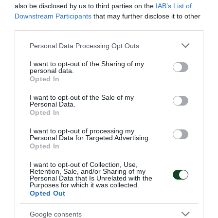
also be disclosed by us to third parties on the
IAB’s List of
Downstream Participants
that may further disclose it to other
third parties.
Please note that this website/app uses one or more Google
Personal Data Processing Opt Outs
services and may gather and store information including but
not limited to your visit or usage behaviour. You may click to
I want to opt-out of the Sharing of my
personal data.
grant or deny consent to Google and its third-party tags to
Opted In
use your data for below specified purposes in below Google
consent section.
Στη μνήμη του Άλκη
I want to opt-out of the Sale of my
Personal Data.
To τμήμα άρσης βαρών του Παναθηναϊκού συμμετείχε και
Opted In
φέτος στους αγώνες που έγιναν στη μνήμη του
αδικοχαμένου Άλκη Καμπανού.
I want to opt-out of processing my
Personal Data for Targeted Advertising.
Opted In
29.03.2026
ΑΡΣΗ ΒΑΡΩΝ
I want to opt-out of Collection, Use,
Retention, Sale, and/or Sharing of my
Personal Data that Is Unrelated with the
Purposes for which it was collected.
Opted Out
ΤΕΛΕΥΤΑΙΑ ΝΕΑ
Google consents