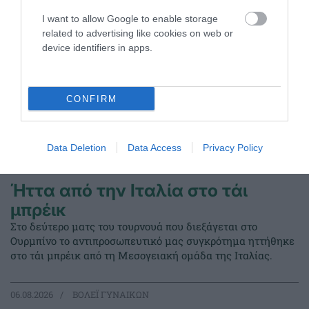
I want to allow Google to enable storage
related to advertising like cookies on web or
device identifiers in apps.
CONFIRM
Data Deletion
Data Access
Privacy Policy
Ήττα από την Ιταλία στο τάι
μπρέικ
Στο δεύτερο ματς του τουρνουά που διεξάγεται στο
Ουρμπίνο το αντιπροσωπευτικό μας συγκρότημα ηττήθηκε
στο τάι μπρέικ από τη Μεσογειακή ομάδα της Ιταλίας.
06.08.2026
ΒΟΛΕΪ ΓΥΝΑΙΚΩΝ