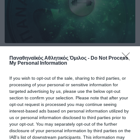
Σαν σήμερα το 1999-Αργυρός ο
Παναθηναϊκός Αθλητικός Όμιλος -
Do Not Process
«πράσινος άτλαντας»
My Personal Information
Συγκλονιστικός ήταν ο μεγάλος αρσιβαρίστας του
Παναθηναϊκού Λεωνίδας Σαμπάνης πριν από 27 χρόνια στο
If you wish to opt-out of the sale, sharing to third parties, or
πανευρωπαϊκό πρωτάθλημα που έγινε στη Λα Κορούνια και
processing of your personal or sensitive information for
ο Σύλλογος δεν ξεχνά τη στιγμή.
targeted advertising by us, please use the below opt-out
section to confirm your selection. Please note that after your
opt-out request is processed you may continue seeing
14.04.2026
ΑΡΣΗ ΒΑΡΩΝ
interest-based ads based on personal information utilized by
us or personal information disclosed to third parties prior to
your opt-out. You may separately opt-out of the further
disclosure of your personal information by third parties on the
IAB’s list of downstream participants. This information may