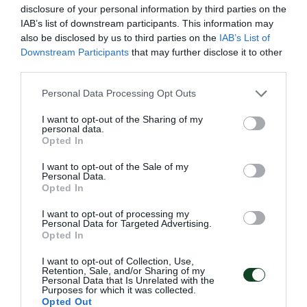
disclosure of your personal information by third parties on the
IAB’s list of downstream participants. This information may
also be disclosed by us to third parties on the
IAB’s List of
Downstream Participants
that may further disclose it to other
third parties.
Please note that this website/app uses one or more Google
Personal Data Processing Opt Outs
services and may gather and store information including but
not limited to your visit or usage behaviour. You may click to
I want to opt-out of the Sharing of my
personal data.
grant or deny consent to Google and its third-party tags to
Πρωταθλητής Ελλάδας ο
Opted In
use your data for below specified purposes in below Google
Παναθηναϊκός!
consent section.
I want to opt-out of the Sale of my
Personal Data.
Ο Σύλλογος πανηγύρισε το 28ο πρωτάθλημα Ελλάδας στον
Opted In
στίβο ανδρών και αυτός ήταν συνολικά ο 1867ος τίτλος για
το «τριφύλλι». Στη δεύτερη θέση κατετάγη η ομάδα
I want to opt-out of processing my
γυναικών.
Personal Data for Targeted Advertising.
Opted In
I want to opt-out of Collection, Use,
26.07.2026
ΣΤΙΒΟΣ
Retention, Sale, and/or Sharing of my
Personal Data that Is Unrelated with the
Purposes for which it was collected.
Opted Out