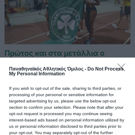
Πρώτος και στα μετάλλια ο
Παναθηναϊκός!
Ο πρωταθλητής Ελλάδας στους άνδρες και δευτεραθλητής
Παναθηναϊκός Αθλητικός Όμιλος -
Do Not Process
My Personal Information
Ελλάδας στις γυναίκες Παναθηναϊκός είναι ο πολυνίκης
σύλλογος της χώρας στον ανοικτό στίβο, στον άτυπο πίνακα
με τα κερδισμένα μετάλλια!
If you wish to opt-out of the sale, sharing to third parties, or
processing of your personal or sensitive information for
targeted advertising by us, please use the below opt-out
27.07.2026
ΣΤΙΒΟΣ
section to confirm your selection. Please note that after your
opt-out request is processed you may continue seeing
interest-based ads based on personal information utilized by
us or personal information disclosed to third parties prior to
your opt-out. You may separately opt-out of the further