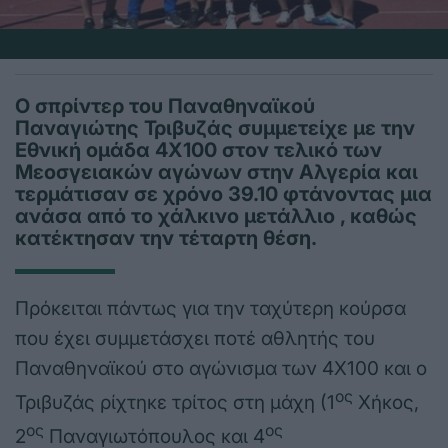
Ο σπρίντερ του Παναθηναϊκού
Παναγιώτης Τριβυζάς συμμετείχε με την
Εθνική ομάδα 4Χ100 στον τελικό των
Μεοσγειακών αγώνων στην Αλγερία και
τερμάτισαν σε χρόνο 39.10 φτάνοντας μια
ανάσα από το χάλκινο μετάλλιο , καθώς
κατέκτησαν την τέταρτη θέση.
Πρόκειται πάντως για την ταχύτερη κούρσα
που έχει συμμετάσχει ποτέ αθλητής του
Παναθηναϊκού στο αγώνισμα των 4Χ100 και ο
ος
Τριβυζάς ρίχτηκε τρίτος στη μάχη (1
Χήκος,
ος
ος
2
Παναγιωτόπουλος και 4