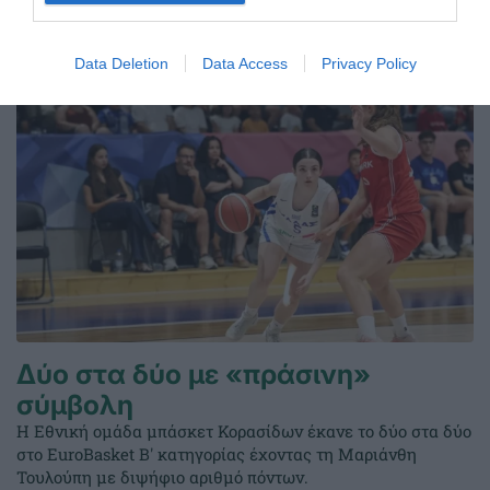
ΤΕΛΕΥΤΑΙΑ ΝΕΑ
Data Deletion
Data Access
Privacy Policy
Δύο στα δύο με «πράσινη»
σύμβολη
Η Εθνική ομάδα μπάσκετ Κορασίδων έκανε το δύο στα δύο
στο EuroBasket Β' κατηγορίας έχοντας τη Μαριάνθη
Τουλούπη με διψήφιο αριθμό πόντων.