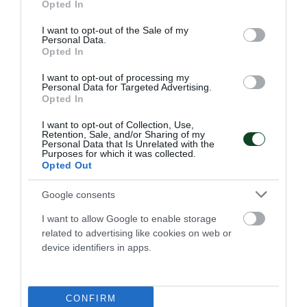
Opted In
use your data for below specified purposes in below Google
consent section.
I want to opt-out of the Sale of my
Personal Data.
Opted In
I want to opt-out of processing my
Personal Data for Targeted Advertising.
Opted In
I want to opt-out of Collection, Use,
Retention, Sale, and/or Sharing of my
Personal Data that Is Unrelated with the
Purposes for which it was collected.
Opted Out
Τα φιλικά του βόλεϊ γυναικών
Google consents
Ο Παναθηναϊκός θα πάρει μέρος, μεταξύ άλλων, σε δύο
I want to allow Google to enable storage
τουρνουά στην Ιταλία
related to advertising like cookies on web or
device identifiers in apps.
23.07.2026
ΒΟΛΕΪ ΓΥΝΑΙΚΩΝ
CONFIRM