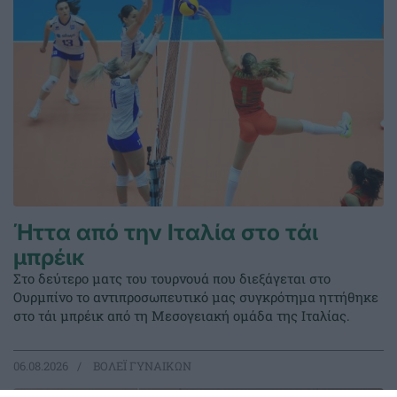
Ήττα από την Ιταλία στο τάι
μπρέικ
Στο δεύτερο ματς του τουρνουά που διεξάγεται στο
Ουρμπίνο το αντιπροσωπευτικό μας συγκρότημα ηττήθηκε
στο τάι μπρέικ από τη Μεσογειακή ομάδα της Ιταλίας.
06.08.2026
ΒΟΛΕΪ ΓΥΝΑΙΚΩΝ