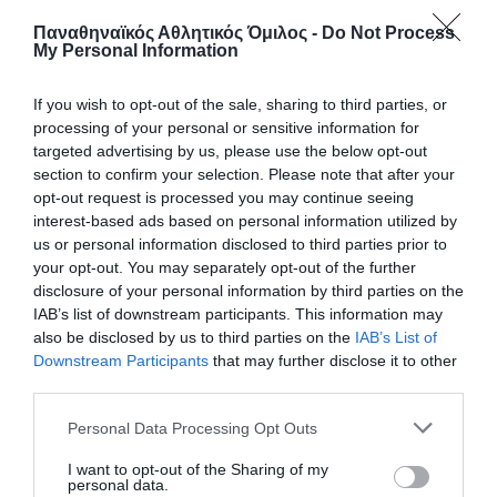
Παναθηναϊκός Αθλητικός Όμιλος -
Do Not Process
My Personal Information
If you wish to opt-out of the sale, sharing to third parties, or
processing of your personal or sensitive information for
targeted advertising by us, please use the below opt-out
section to confirm your selection. Please note that after your
opt-out request is processed you may continue seeing
interest-based ads based on personal information utilized by
us or personal information disclosed to third parties prior to
your opt-out. You may separately opt-out of the further
disclosure of your personal information by third parties on the
Φιλική ισοπαλία με διπλή
IAB’s list of downstream participants. This information may
«πράσινη» συμμετοχή
also be disclosed by us to third parties on the
IAB’s List of
Downstream Participants
that may further disclose it to other
Η Εθνική ομάδα βόλεϊ γυναικών αναδείχθηκε ισόπαλη με
third parties.
την αντίστοιχη της Σουηδία σε φιλική αναμέτρηση που
συμμετείχαν δύο παίκτριες του Παναθηναϊκού.
Please note that this website/app uses one or more Google
Personal Data Processing Opt Outs
services and may gather and store information including but
not limited to your visit or usage behaviour. You may click to
I want to opt-out of the Sharing of my
05.08.2026
ΒΟΛΕΪ ΓΥΝΑΙΚΩΝ
personal data.
grant or deny consent to Google and its third-party tags to