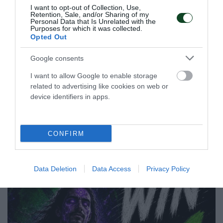
I want to opt-out of Collection, Use,
Πρωταθλητής Ελλάδας ο
Retention, Sale, and/or Sharing of my
Personal Data that Is Unrelated with the
Παναθηναϊκός!
Purposes for which it was collected.
Opted Out
Ο Σύλλογος πανηγύρισε το 28ο πρωτάθλημα Ελλάδας στον
στίβο ανδρών και αυτός ήταν συνολικά ο 1867ος τίτλος για
Google consents
το «τριφύλλι». Στη δεύτερη θέση κατετάγη η ομάδα
γυναικών.
I want to allow Google to enable storage
related to advertising like cookies on web or
device identifiers in apps.
26.07.2026
ΣΤΙΒΟΣ
CONFIRM
ΤΕΛΕΥΤΑΙΑ ΝΕΑ
Data Deletion
Data Access
Privacy Policy