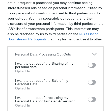
opt-out request is processed you may continue seeing
Παναθηναϊκός!
interest-based ads based on personal information utilized by
Ο πρωταθλητής Ελλάδας στους άνδρες και δευτεραθλητής
us or personal information disclosed to third parties prior to
Ελλάδας στις γυναίκες Παναθηναϊκός είναι ο πολυνίκης
your opt-out. You may separately opt-out of the further
σύλλογος της χώρας στον ανοικτό στίβο, στον άτυπο πίνακα
disclosure of your personal information by third parties on the
με τα κερδισμένα μετάλλια!
IAB’s list of downstream participants. This information may
also be disclosed by us to third parties on the
IAB’s List of
Downstream Participants
that may further disclose it to other
27.07.2026
ΣΤΙΒΟΣ
third parties.
Please note that this website/app uses one or more Google
Personal Data Processing Opt Outs
services and may gather and store information including but
not limited to your visit or usage behaviour. You may click to
I want to opt-out of the Sharing of my
personal data.
grant or deny consent to Google and its third-party tags to
Opted In
use your data for below specified purposes in below Google
consent section.
I want to opt-out of the Sale of my
Personal Data.
Opted In
I want to opt-out of processing my
Personal Data for Targeted Advertising.
Opted In