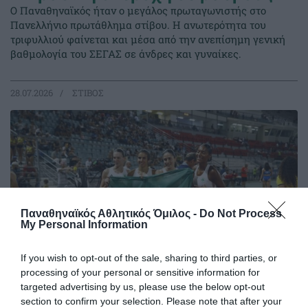
Ο Παναθηναϊκός ήταν ο μεγάλος πρωταγωνιστής στο
Πανελλήνιο πρωτάθλημα στίβου. Η ανωτερότητα του
τριφυλλιού φαίνεται και μέσα από την ανεπίσημη γενική
βαθμολογία του ΣΕΓΑΣ σε άνδρες και γυναίκες.
28.07.2026
ΣΤΙΒΟΣ
Παναθηναϊκός Αθλητικός Όμιλος -
Do Not Process
My Personal Information
If you wish to opt-out of the sale, sharing to third parties, or
processing of your personal or sensitive information for
targeted advertising by us, please use the below opt-out
section to confirm your selection. Please note that after your
Πρώτος και στα μετάλλια ο