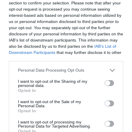
«πράσινη» συμμετοχή
section to confirm your selection. Please note that after your
opt-out request is processed you may continue seeing
Η Εθνική ομάδα βόλεϊ γυναικών αναδείχθηκε ισόπαλη με
interest-based ads based on personal information utilized by
την αντίστοιχη της Σουηδία σε φιλική αναμέτρηση που
us or personal information disclosed to third parties prior to
συμμετείχαν δύο παίκτριες του Παναθηναϊκού.
your opt-out. You may separately opt-out of the further
disclosure of your personal information by third parties on the
05.08.2026
ΒΟΛΕΪ ΓΥΝΑΙΚΩΝ
IAB’s list of downstream participants. This information may
also be disclosed by us to third parties on the
IAB’s List of
Downstream Participants
that may further disclose it to other
third parties.
Please note that this website/app uses one or more Google
Personal Data Processing Opt Outs
services and may gather and store information including but
not limited to your visit or usage behaviour. You may click to
I want to opt-out of the Sharing of my
personal data.
grant or deny consent to Google and its third-party tags to
Opted In
use your data for below specified purposes in below Google
consent section.
I want to opt-out of the Sale of my
Personal Data.
Opted In
I want to opt-out of processing my
Personal Data for Targeted Advertising.
Τα φιλικά του βόλεϊ γυναικών
Opted In