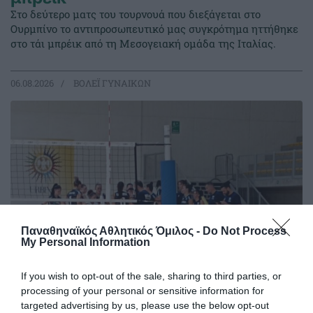
Στο δεύτερο ματς του τουρνουά που διεξάγεται στο
Ουρμπίνο το αντιπροσωπευτικό μας συγκρότημα ηττήθηκε
στο τάι μπρέικ από τη Μεσογειακή ομάδα της Ιταλίας.
06.08.2026
ΒΟΛΕΪ ΓΥΝΑΙΚΩΝ
Παναθηναϊκός Αθλητικός Όμιλος -
Do Not Process
My Personal Information
If you wish to opt-out of the sale, sharing to third parties, or
processing of your personal or sensitive information for
Φιλική ισοπαλία με διπλή
targeted advertising by us, please use the below opt-out