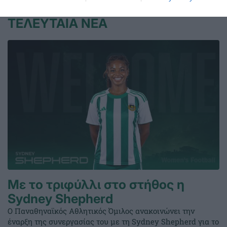
ΤΕΛΕΥΤΑΙΑ ΝΕΑ
Με το τριφύλλι στο στήθος η
Sydney Shepherd
Ο Παναθηναϊκός Αθλητικός Όμιλος ανακοινώνει την
έναρξη της συνεργασίας του με τη Sydney Shepherd για το