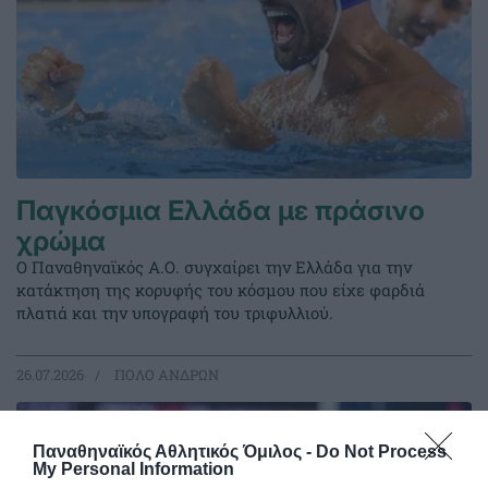
Παγκόσμια Ελλάδα με πράσινο
χρώμα
Ο Παναθηναϊκός Α.Ο. συγχαίρει την Ελλάδα για την
κατάκτηση της κορυφής του κόσμου που είχε φαρδιά
πλατιά και την υπογραφή του τριφυλλιού.
26.07.2026
ΠΟΛΟ ΑΝΔΡΩΝ
Παναθηναϊκός Αθλητικός Όμιλος -
Do Not Process
My Personal Information