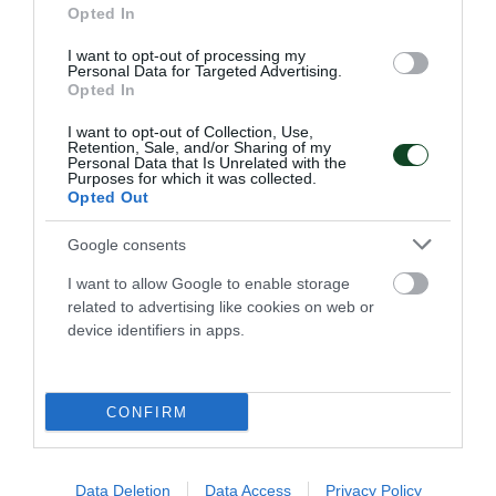
Opted In
I want to opt-out of processing my
Personal Data for Targeted Advertising.
Opted In
I want to opt-out of Collection, Use,
Retention, Sale, and/or Sharing of my
Personal Data that Is Unrelated with the
Purposes for which it was collected.
Opted Out
Google consents
Στην τετράδα η Εθνική πόλο με
I want to allow Google to enable storage
related to advertising like cookies on web or
πέντε «πράσινους»
device identifiers in apps.
Η Εθνική ομάδα πόλο ανδρών προκρίθηκε στα ημιτελικά
του Παγκοσμίου Κυπέλλου με πέντε παίκτες του
Παναθηναϊκού στη σύνθεσή της.
CONFIRM
23.07.2026
ΠΟΛΟ ΑΝΔΡΩΝ
Data Deletion
Data Access
Privacy Policy