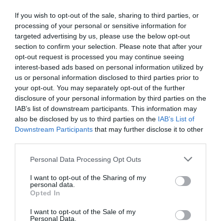
If you wish to opt-out of the sale, sharing to third parties, or
processing of your personal or sensitive information for
targeted advertising by us, please use the below opt-out
section to confirm your selection. Please note that after your
opt-out request is processed you may continue seeing
interest-based ads based on personal information utilized by
us or personal information disclosed to third parties prior to
your opt-out. You may separately opt-out of the further
disclosure of your personal information by third parties on the
Η Εθνική στον τελικό με 7
IAB’s list of downstream participants. This information may
«πράσινα» γκολ!
also be disclosed by us to third parties on the
IAB’s List of
Ο Παναθηναϊκός αποτελεί πλέον κεντρικό αιμοδότη της
Downstream Participants
that may further disclose it to other
Εθνικής και στο πόλο και οι «πράσινοι» οδήγησαν τη
third parties.
«γαλανόλευκη» στον τελικό, δείχνοντας ότι ο Σύλλογος
Please note that this website/app uses one or more Google
αποτελεί το παρόν και το μέλλον του αντιπροσωπευτικού
Personal Data Processing Opt Outs
services and may gather and store information including but
συγκροτήματος.
not limited to your visit or usage behaviour. You may click to
I want to opt-out of the Sharing of my
personal data.
grant or deny consent to Google and its third-party tags to
Opted In
25.07.2026
ΠΟΛΟ ΑΝΔΡΩΝ
use your data for below specified purposes in below Google
consent section.
I want to opt-out of the Sale of my
Personal Data.