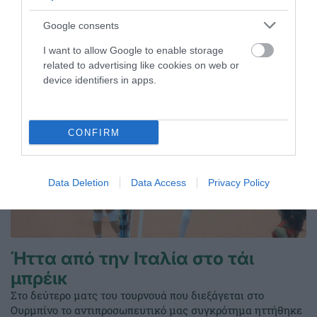
Google consents
ΤΕΛΕΥΤΑΙΑ ΝΕΑ
I want to allow Google to enable storage
related to advertising like cookies on web or
device identifiers in apps.
CONFIRM
Data Deletion
Data Access
Privacy Policy
Ήττα από την Ιταλία στο τάι
μπρέικ
Στο δεύτερο ματς του τουρνουά που διεξάγεται στο
Ουρμπίνο το αντιπροσωπευτικό μας συγκρότημα ηττήθηκε