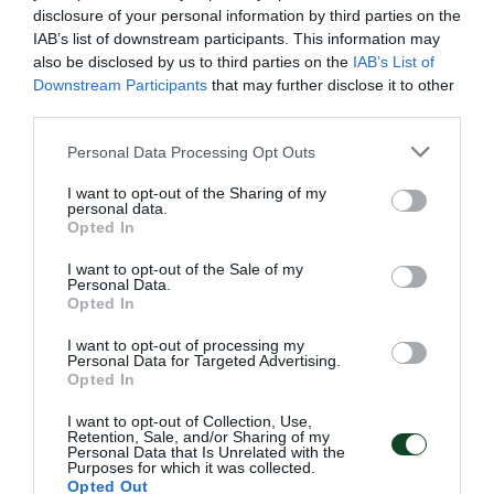
disclosure of your personal information by third parties on the
IAB’s list of downstream participants. This information may
also be disclosed by us to third parties on the
IAB’s List of
Downstream Participants
that may further disclose it to other
third parties.
Please note that this website/app uses one or more Google
Personal Data Processing Opt Outs
services and may gather and store information including but
not limited to your visit or usage behaviour. You may click to
I want to opt-out of the Sharing of my
personal data.
grant or deny consent to Google and its third-party tags to
Opted In
use your data for below specified purposes in below Google
consent section.
I want to opt-out of the Sale of my
Μεγάλη νίκη κόντρα στην Τσεχία
Personal Data.
Opted In
για την Εθνική Νέων γυναικών
Η Εθνική ομάδα μπάσκετ γυναικών νίκησε την Τσεχία και
I want to opt-out of processing my
Personal Data for Targeted Advertising.
είναι κοντά στην πρόκριση στα ημιτελικά του ευρωπαϊκού
Opted In
πρωταθλήματος Β' κατηγορίας.
I want to opt-out of Collection, Use,
Retention, Sale, and/or Sharing of my
Personal Data that Is Unrelated with the
08.07.2026
ΜΠΑΣΚΕΤ ΓΥΝΑΙΚΩΝ
Purposes for which it was collected.
Opted Out