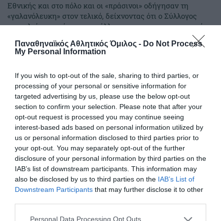
Εθνικής και στο πόλο και οι «πράσινοι» οδήγησαν τη
«γαλανόλευκη» στον τελικό, δείχνοντας ότι ο Σύλλογος
αποτελεί το παρόν και το μέλλον του αντιπροσωπευτικού
συγκροτήματος.
Παναθηναϊκός Αθλητικός Όμιλος -
Do Not Process
My Personal Information
25.07.2026
ΠΟΛΟ ΑΝΔΡΩΝ
If you wish to opt-out of the sale, sharing to third parties, or
processing of your personal or sensitive information for
targeted advertising by us, please use the below opt-out
section to confirm your selection. Please note that after your
opt-out request is processed you may continue seeing
interest-based ads based on personal information utilized by
us or personal information disclosed to third parties prior to
your opt-out. You may separately opt-out of the further
disclosure of your personal information by third parties on the
IAB’s list of downstream participants. This information may
also be disclosed by us to third parties on the
IAB’s List of
Downstream Participants
that may further disclose it to other
third parties.
Στην τετράδα η Εθνική πόλο με
Please note that this website/app uses one or more Google
Personal Data Processing Opt Outs