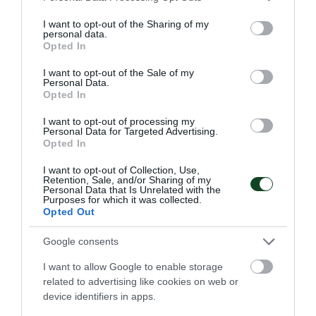
services and may gather and store information including but
πέντε «πράσινους»
not limited to your visit or usage behaviour. You may click to
I want to opt-out of the Sharing of my
Η Εθνική ομάδα πόλο ανδρών προκρίθηκε στα ημιτελικά
personal data.
grant or deny consent to Google and its third-party tags to
του Παγκοσμίου Κυπέλλου με πέντε παίκτες του
Opted In
use your data for below specified purposes in below Google
Παναθηναϊκού στη σύνθεσή της.
consent section.
I want to opt-out of the Sale of my
Personal Data.
Opted In
23.07.2026
ΠΟΛΟ ΑΝΔΡΩΝ
I want to opt-out of processing my
Personal Data for Targeted Advertising.
Opted In
ΤΕΛΕΥΤΑΙΑ ΝΕΑ
I want to opt-out of Collection, Use,
Retention, Sale, and/or Sharing of my
Personal Data that Is Unrelated with the
Purposes for which it was collected.
Opted Out
Google consents
I want to allow Google to enable storage
related to advertising like cookies on web or
device identifiers in apps.