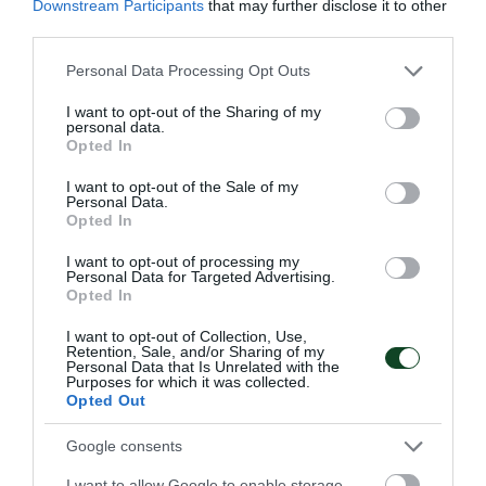
Downstream Participants
that may further disclose it to other
third parties.
Σαν σήμερα το 2017-Δεύτερη
Please note that this website/app uses one or more Google
Personal Data Processing Opt Outs
στην Ευρώπη η Σαλπιγγίδου
services and may gather and store information including but
Η αρσιβαρίστρια του Παναθηναϊκού, Άννα Σαλπιγγίδου,
not limited to your visit or usage behaviour. You may click to
I want to opt-out of the Sharing of my
personal data.
συμμετείχε με τα “γαλανόλευκα” στο Ευρωπαϊκό
grant or deny consent to Google and its third-party tags to
Opted In
Πρωτάθλημα Κ15-Κ17, που διεξήχθη στη Πρίστινα και
use your data for below specified purposes in below Google
κατέκτησε την δεύτερη θέση στην κατηγορία των 75 κιλών
consent section.
I want to opt-out of the Sale of my
που αγωνίστηκε.
Personal Data.
Opted In
29.09.2025
ΑΚΑΔΗΜΙΑ ΑΡΣΗ ΒΑΡΩΝ
I want to opt-out of processing my
Personal Data for Targeted Advertising.
Opted In
I want to opt-out of Collection, Use,
ΤΕΛΕΥΤΑΙΑ ΝΕΑ
Retention, Sale, and/or Sharing of my
Personal Data that Is Unrelated with the
Purposes for which it was collected.
Opted Out
Google consents
I want to allow Google to enable storage