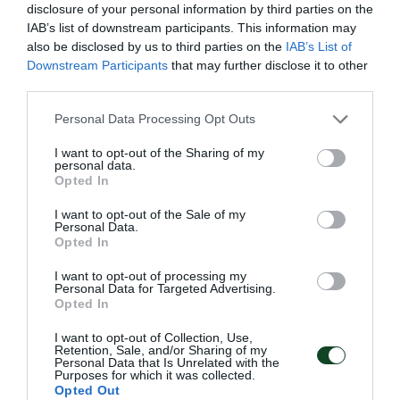
disclosure of your personal information by third parties on the
IAB’s list of downstream participants. This information may
also be disclosed by us to third parties on the
IAB’s List of
Downstream Participants
that may further disclose it to other
third parties.
Please note that this website/app uses one or more Google
Personal Data Processing Opt Outs
services and may gather and store information including but
not limited to your visit or usage behaviour. You may click to
I want to opt-out of the Sharing of my
personal data.
grant or deny consent to Google and its third-party tags to
Opted In
use your data for below specified purposes in below Google
Σαν σήμερα το 2017-Δεύτερη
consent section.
I want to opt-out of the Sale of my
στην Ευρώπη η Σαλπιγγίδου
Personal Data.
Opted In
Η αρσιβαρίστρια του Παναθηναϊκού, Άννα Σαλπιγγίδου,
συμμετείχε με τα “γαλανόλευκα” στο Ευρωπαϊκό
I want to opt-out of processing my
Personal Data for Targeted Advertising.
Πρωτάθλημα Κ15-Κ17, που διεξήχθη στη Πρίστινα και
Opted In
κατέκτησε την δεύτερη θέση στην κατηγορία των 75 κιλών
που αγωνίστηκε.
I want to opt-out of Collection, Use,
Retention, Sale, and/or Sharing of my
Personal Data that Is Unrelated with the
Purposes for which it was collected.
29.09.2025
ΑΚΑΔΗΜΙΑ ΑΡΣΗ ΒΑΡΩΝ
Opted Out