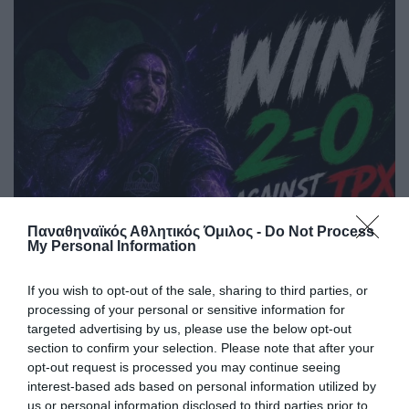
Παναθηναϊκός Αθλητικός Όμιλος -
Do Not Process
Τελείωσαν χωρίς ήττα την
My Personal Information
κανονική περίοδο τα esports
If you wish to opt-out of the sale, sharing to third parties, or
Άλλη μία νίκη κατέγραψε το τμήμα esports του
processing of your personal or sensitive information for
Παναθηναϊκού.
targeted advertising by us, please use the below opt-out
section to confirm your selection. Please note that after your
opt-out request is processed you may continue seeing
31.07.2026
E-SPORTS
interest-based ads based on personal information utilized by
us or personal information disclosed to third parties prior to