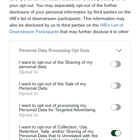
your opt-out. You may separately opt-out of the further
disclosure of your personal information by third parties on the
IAB’s list of downstream participants. This information may
also be disclosed by us to third parties on the
IAB’s List of
Downstream Participants
that may further disclose it to other
third parties.
Please note that this website/app uses one or more Google
Personal Data Processing Opt Outs
services and may gather and store information including but
not limited to your visit or usage behaviour. You may click to
I want to opt-out of the Sharing of my
personal data.
grant or deny consent to Google and its third-party tags to
Opted In
use your data for below specified purposes in below Google
Δύο νίκες για τα esports
consent section.
I want to opt-out of the Sale of my
Personal Data.
Το τμήμα esports του Παναθηναϊκού συνέχισε με δύο
Opted In
νίκες τις υποχρεώσεις του στο Hellenic Challengers Cup
(HCC).
I want to opt-out of processing my
Personal Data for Targeted Advertising.
Opted In
25.07.2026
E-SPORTS
I want to opt-out of Collection, Use,
Retention, Sale, and/or Sharing of my
Personal Data that Is Unrelated with the
Purposes for which it was collected.