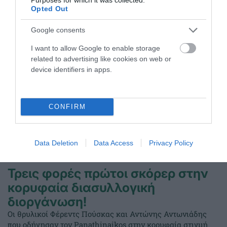
Opted Out
ΤΕΛΕΥΤΑΙΑ ΝΕΑ
Google consents
I want to allow Google to enable storage
related to advertising like cookies on web or
device identifiers in apps.
CONFIRM
Data Deletion
Data Access
Privacy Policy
Τρεις φορές πρώτοι σκόρερ στην
κορυφαία διασυλλογική
διοργάνωση!
Οι θρυλικοί Φέρεντς Πούσκας και Αντώνης Αντωνιάδης
που οδήγησαν τον Panathinaikos στην κορυφαία στιγμή