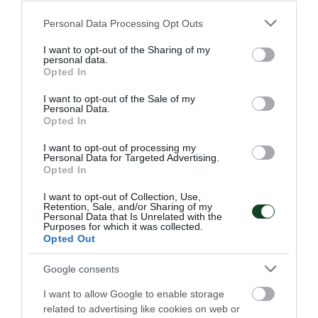
Please note that this website/app uses one or more Google
Personal Data Processing Opt Outs
services and may gather and store information including but
not limited to your visit or usage behaviour. You may click to
I want to opt-out of the Sharing of my
personal data.
grant or deny consent to Google and its third-party tags to
Opted In
Ισοπαλία για τα esports
use your data for below specified purposes in below Google
consent section.
Η ομάδα esports του Παναθηναϊκού αναδείχτηκε ισόπαλη
I want to opt-out of the Sale of my
Personal Data.
για Hellenic Challengers Cup
Opted In
I want to opt-out of processing my
18.07.2026
E-SPORTS
Personal Data for Targeted Advertising.
Opted In
I want to opt-out of Collection, Use,
Retention, Sale, and/or Sharing of my
ΤΕΛΕΥΤΑΙΑ ΝΕΑ
Personal Data that Is Unrelated with the
Purposes for which it was collected.
Opted Out
Google consents
I want to allow Google to enable storage
related to advertising like cookies on web or