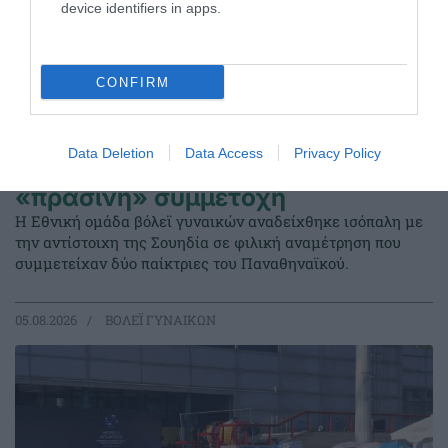
device identifiers in apps.
CONFIRM
Data Deletion
Data Access
Privacy Policy
Φιλική ισοπαλία με διπλή
«πράσινη» συμμετοχή
Η Εθνική ομάδα βόλεϊ γυναικών αναδείχθηκε ισόπαλη με
την αντίστοιχη της Σουηδία σε φιλική αναμέτρηση που
συμμετείχαν δύο παίκτριες του Παναθηναϊκού.
05.08.2026
ΒΟΛΕΪ ΓΥΝΑΙΚΩΝ