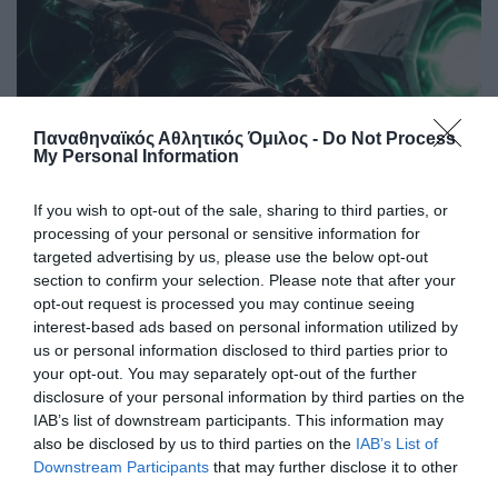
Παναθηναϊκός Αθλητικός Όμιλος -
Do Not Process
My Personal Information
Συνεχίζουν χωρίς ήττα τα esports
Η ομάδα esports του Παναθηναϊκού αναδείχθηκε ισόπαλη
If you wish to opt-out of the sale, sharing to third parties, or
στο πλαίσιο του Hellenic Challengers Cup (HCC).
processing of your personal or sensitive information for
targeted advertising by us, please use the below opt-out
section to confirm your selection. Please note that after your
24.07.2026
E-SPORTS
opt-out request is processed you may continue seeing
interest-based ads based on personal information utilized by
us or personal information disclosed to third parties prior to
your opt-out. You may separately opt-out of the further
disclosure of your personal information by third parties on the
IAB’s list of downstream participants. This information may
also be disclosed by us to third parties on the
IAB’s List of
Downstream Participants
that may further disclose it to other
third parties.