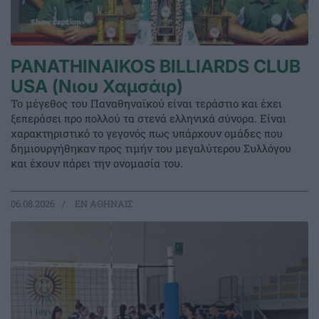
PANATHINAIKOS BILLIARDS CLUB
USA (Νιου Χαμσάιρ)
Το μέγεθος του Παναθηναϊκού είναι τεράστιο και έχει
ξεπεράσει προ πολλού τα στενά ελληνικά σύνορα. Είναι
χαρακτηριστικό το γεγονός πως υπάρχουν ομάδες που
δημιουργήθηκαν προς τιμήν του μεγαλύτερου Συλλόγου
και έχουν πάρει την ονομασία του.
06.08.2026
EΝ ΑΘΗΝΑΙΣ