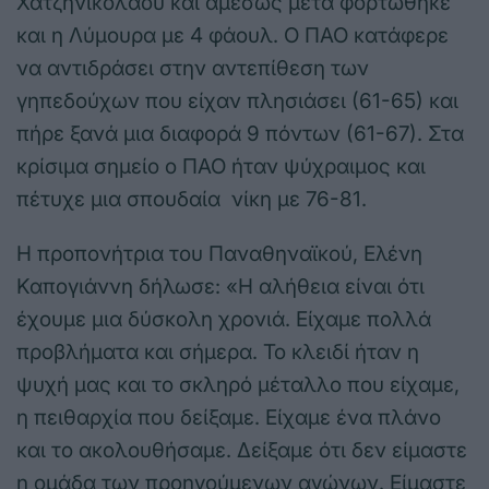
Χατζηνικολάου και αμέσως μετά φορτώθηκε
και η Λύμουρα με 4 φάουλ. Ο ΠΑΟ κατάφερε
να αντιδράσει στην αντεπίθεση των
γηπεδούχων που είχαν πλησιάσει (61-65) και
πήρε ξανά μια διαφορά 9 πόντων (61-67). Στα
κρίσιμα σημείο ο ΠΑΟ ήταν ψύχραιμος και
πέτυχε μια σπουδαία νίκη με 76-81.
Η προπονήτρια του Παναθηναϊκού, Ελένη
Καπογιάννη δήλωσε: «Η αλήθεια είναι ότι
έχουμε μια δύσκολη χρονιά. Είχαμε πολλά
προβλήματα και σήμερα. Το κλειδί ήταν η
ψυχή μας και το σκληρό μέταλλο που είχαμε,
η πειθαρχία που δείξαμε. Είχαμε ένα πλάνο
και το ακολουθήσαμε. Δείξαμε ότι δεν είμαστε
η ομάδα των προηγούμενων αγώνων. Είμαστε