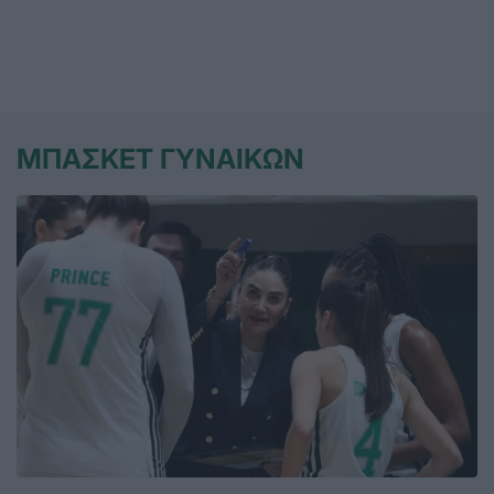
ΜΠΑΣΚΕΤ ΓΥΝΑΙΚΩΝ