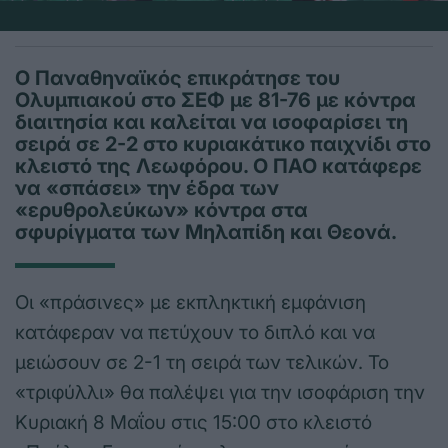
Ο Παναθηναϊκός επικράτησε του
Ολυμπιακού στο ΣΕΦ με 81-76 με κόντρα
διαιτησία και καλείται να ισοφαρίσει τη
σειρά σε 2-2 στο κυριακάτικο παιχνίδι στο
κλειστό της Λεωφόρου. Ο ΠΑΟ κατάφερε
να «σπάσει» την έδρα των
«ερυθρολεύκων» κόντρα στα
σφυρίγματα των Μηλαπίδη και Θεονά.
Οι «πράσινες» με εκπληκτική εμφάνιση
κατάφεραν να πετύχουν το διπλό και να
μειώσουν σε 2-1 τη σειρά των τελικών. Το
«τριφύλλι» θα παλέψει για την ισοφάριση την
Κυριακή 8 Μαΐου στις 15:00 στο κλειστό