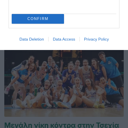
Women
Ο Παναθηναϊκός έμαθε το μονοπάτι του για την πρόκριση
CONFIRM
στους ομίλους της EuroLeague.
16.07.2026
ΜΠΑΣΚΕΤ ΓΥΝΑΙΚΩΝ
Data Deletion
Data Access
Privacy Policy
Μεγάλη νίκη κόντρα στην Τσεχία