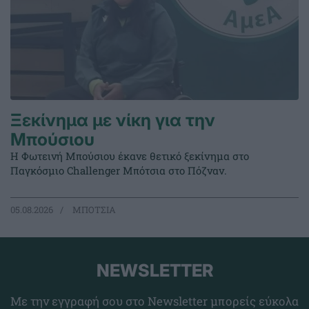
Ξεκίνημα με νίκη για την
Μπούσιου
Η Φωτεινή Μπούσιου έκανε θετικό ξεκίνημα στο
Παγκόσμιο Challenger Μπότσια στο Πόζναν.
05.08.2026
ΜΠΟΤΣΙΑ
NEWSLETTER
Με την εγγραφή σου στο Newsletter μπορείς εύκολα