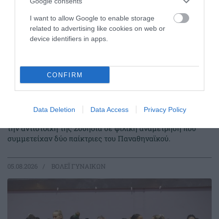
Google consents
I want to allow Google to enable storage
related to advertising like cookies on web or
device identifiers in apps.
CONFIRM
Φιλική ισοπαλία με διπλή
«πράσινη» συμμετοχή
Data Deletion
Data Access
Privacy Policy
Η Εθνική ομάδα βόλεϊ γυναικών αναδείχθηκε ισόπαλη με
την αντίστοιχη της Σουηδία σε φιλική αναμέτρηση που
συμμετείχαν δύο παίκτριες του Παναθηναϊκού.
05.08.2026
ΒΟΛΕΪ ΓΥΝΑΙΚΩΝ