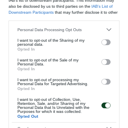
IAB’s list of downstream participants. This information may
also be disclosed by us to third parties on the
IAB’s List of
Downstream Participants
that may further disclose it to other
third parties.
Please note that this website/app uses one or more Google
Personal Data Processing Opt Outs
services and may gather and store information including but
not limited to your visit or usage behaviour. You may click to
I want to opt-out of the Sharing of my
personal data.
grant or deny consent to Google and its third-party tags to
Ήττα από την Ιταλία στο τάι
Opted In
use your data for below specified purposes in below Google
μπρέικ
consent section.
I want to opt-out of the Sale of my
Personal Data.
Στο δεύτερο ματς του τουρνουά που διεξάγεται στο
Opted In
Ουρμπίνο το αντιπροσωπευτικό μας συγκρότημα ηττήθηκε
στο τάι μπρέικ από τη Μεσογειακή ομάδα της Ιταλίας.
I want to opt-out of processing my
Personal Data for Targeted Advertising.
Opted In
06.08.2026
ΒΟΛΕΪ ΓΥΝΑΙΚΩΝ
I want to opt-out of Collection, Use,
Retention, Sale, and/or Sharing of my
Personal Data that Is Unrelated with the
Purposes for which it was collected.
Opted Out