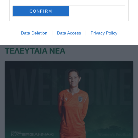
Παναθηναϊκού Γιάννης Κωστάκης στο Ευρωπαϊκό
πρωτάθλημα της Μαδέιρα
CONFIRM
22.04.2026
ΚΟΛΥΜΒΗΣΗ ΑΜΕΑ
Data Deletion
Data Access
Privacy Policy
ΤΕΛΕΥΤΑΙΑ ΝΕΑ