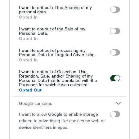
services and may gather and store information including but
επιτυχίες και καλά πλασαρίσματα.
not limited to your visit or usage behaviour. You may click to
I want to opt-out of the Sharing of my
personal data.
grant or deny consent to Google and its third-party tags to
Opted In
use your data for below specified purposes in below Google
31.05.2026
ΚΟΛΥΜΒΗΣΗ ΑΜΕΑ
consent section.
I want to opt-out of the Sale of my
Personal Data.
Opted In
I want to opt-out of processing my
Personal Data for Targeted Advertising.
Opted In
I want to opt-out of Collection, Use,
Retention, Sale, and/or Sharing of my
Personal Data that Is Unrelated with the
Purposes for which it was collected.
Opted Out
Google consents
I want to allow Google to enable storage
Σαν σήμερα το 2024-Τρίτος στην
related to advertising like cookies on web or
Ευρώπη ο Κωστάκης!
device identifiers in apps.
Το χάλκινο μετάλλιο κατέκτησε ο κολυμβητής ΑμεΑ του