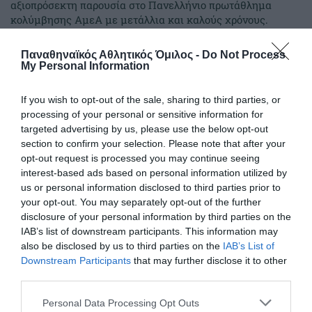
αξιοπρόσεκτη παρουσία στο Πανελλήνιο πρωτάθλημα
κολύμβησης ΑμεΑ με μετάλλια και καλούς χρόνους.
Παναθηναϊκός Αθλητικός Όμιλος -
Do Not Process
01.06.2026
ΚΟΛΥΜΒΗΣΗ ΑΜΕΑ
My Personal Information
If you wish to opt-out of the sale, sharing to third parties, or
processing of your personal or sensitive information for
targeted advertising by us, please use the below opt-out
section to confirm your selection. Please note that after your
opt-out request is processed you may continue seeing
interest-based ads based on personal information utilized by
us or personal information disclosed to third parties prior to
your opt-out. You may separately opt-out of the further
disclosure of your personal information by third parties on the
IAB’s list of downstream participants. This information may
also be disclosed by us to third parties on the
IAB’s List of
Downstream Participants
that may further disclose it to other
Δυνατός Παναθηναϊκός και φέτος
third parties.
Το τμήμα κολύμβησης ΑμεΑ του Παναθηναϊκού ρίχτηκε
Please note that this website/app uses one or more Google
Personal Data Processing Opt Outs
στη μάχη του Πανελληνίου πρωταθλήματος και είχε