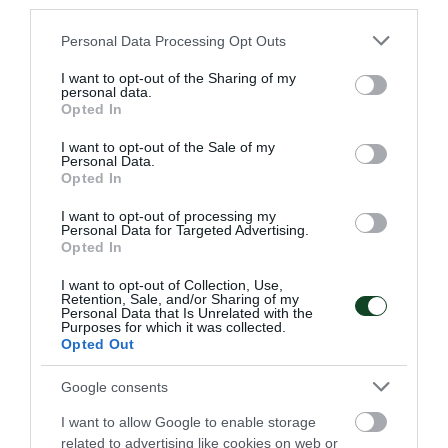
third parties.
«πράσινη» συμμετοχή
Please note that this website/app uses one or more Google
Personal Data Processing Opt Outs
Η Εθνική ομάδα μπάσκετ Νεανίδων επικράτησε 78-60 της
services and may gather and store information including but
Σλοβακίας, σε έναν αγώνα που συμμετείχαν οι
not limited to your visit or usage behaviour. You may click to
I want to opt-out of the Sharing of my
Υφαντοπούλου και Καμπακά.
personal data.
grant or deny consent to Google and its third-party tags to
Opted In
use your data for below specified purposes in below Google
consent section.
I want to opt-out of the Sale of my
02.08.2026
ΑΚΑΔΗΜΙΑ ΚΑΛΑΘΟΣΦΑΙΡΙΣΗΣ
Personal Data.
Opted In
I want to opt-out of processing my
ΤΕΛΕΥΤΑΙΑ ΝΕΑ
Personal Data for Targeted Advertising.
Opted In
I want to opt-out of Collection, Use,
Retention, Sale, and/or Sharing of my
Personal Data that Is Unrelated with the
Purposes for which it was collected.
Opted Out
Google consents
I want to allow Google to enable storage
related to advertising like cookies on web or