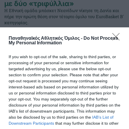
με δύο «τριφύλλια»
Η Εθνική ομάδα μπάσκετ Νεανίδων νίκησε τη Δανία και
πήρε την πρώτη θέση στον τέταρτο όμιλο του EuroBasket Β'
κατηγορίας.
Παναθηναϊκός Αθλητικός Όμιλος -
Do Not Process
04.08.2026
ΑΚΑΔΗΜΙΑ ΚΑΛΑΘΟΣΦΑΙΡΙΣΗΣ
My Personal Information
If you wish to opt-out of the sale, sharing to third parties, or
processing of your personal or sensitive information for
targeted advertising by us, please use the below opt-out
section to confirm your selection. Please note that after your
opt-out request is processed you may continue seeing
interest-based ads based on personal information utilized by
us or personal information disclosed to third parties prior to
your opt-out. You may separately opt-out of the further
disclosure of your personal information by third parties on the
IAB’s list of downstream participants. This information may
also be disclosed by us to third parties on the
IAB’s List of
Downstream Participants
that may further disclose it to other
Κοντά στην πρωτιά με διπλή