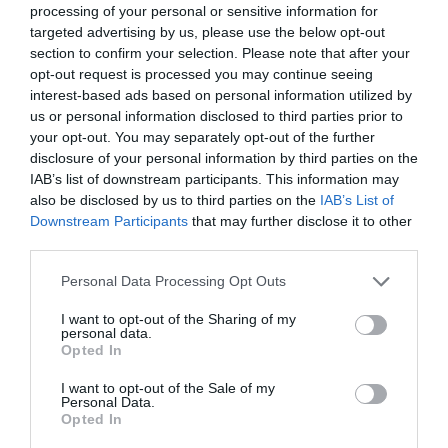
processing of your personal or sensitive information for
targeted advertising by us, please use the below opt-out
section to confirm your selection. Please note that after your
opt-out request is processed you may continue seeing
interest-based ads based on personal information utilized by
us or personal information disclosed to third parties prior to
your opt-out. You may separately opt-out of the further
disclosure of your personal information by third parties on the
IAB’s list of downstream participants. This information may
also be disclosed by us to third parties on the
IAB’s List of
Downstream Participants
that may further disclose it to other
Τρίτη ήττα για την Εθνική
third parties.
Η Εθνική ομάδα μπάσκετ με αμαξίδιο ηττήθηκε από τη
Please note that this website/app uses one or more Google
Personal Data Processing Opt Outs
Βοσνία/Ερζεγοβίνη στο πλαίσιο του Ευρωπαϊκού
services and may gather and store information including but
πρωταθλήματος δεύτερης κατηγορίας.
not limited to your visit or usage behaviour. You may click to
I want to opt-out of the Sharing of my
personal data.
grant or deny consent to Google and its third-party tags to
Opted In
use your data for below specified purposes in below Google
01.07.2026
ΜΠΑΣΚΕΤ ΜΕ ΑΜΑΞΙΔΙΟ
consent section.
I want to opt-out of the Sale of my
Personal Data.
Opted In