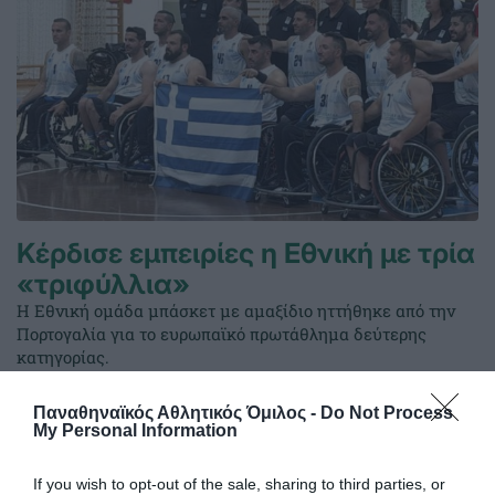
Κέρδισε εμπειρίες η Εθνική με τρία
«τριφύλλια»
Η Εθνική ομάδα μπάσκετ με αμαξίδιο ηττήθηκε από την
Πορτογαλία για το ευρωπαϊκό πρωτάθλημα δεύτερης
κατηγορίας.
Παναθηναϊκός Αθλητικός Όμιλος -
Do Not Process
03.07.2026
ΜΠΑΣΚΕΤ ΜΕ ΑΜΑΞΙΔΙΟ
My Personal Information
If you wish to opt-out of the sale, sharing to third parties, or