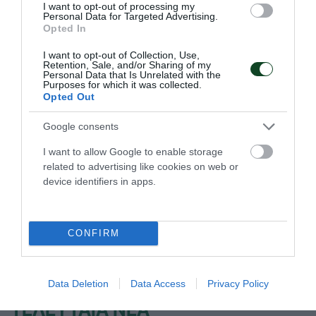
I want to opt-out of processing my
Personal Data for Targeted Advertising.
Opted In
I want to opt-out of Collection, Use,
Retention, Sale, and/or Sharing of my
Personal Data that Is Unrelated with the
Purposes for which it was collected.
Opted Out
Google consents
I want to allow Google to enable storage
Πάλεψε η Εθνική με κορυφαίο τον
related to advertising like cookies on web or
Δίτση
device identifiers in apps.
Η Εθνική ομάδα μπάσκετ με αμαξίδιο ηττήθηκε από τη
Λιθουανία.
CONFIRM
30.06.2026
ΜΠΑΣΚΕΤ ΜΕ ΑΜΑΞΙΔΙΟ
Data Deletion
Data Access
Privacy Policy
ΤΕΛΕΥΤΑΙΑ ΝΕΑ