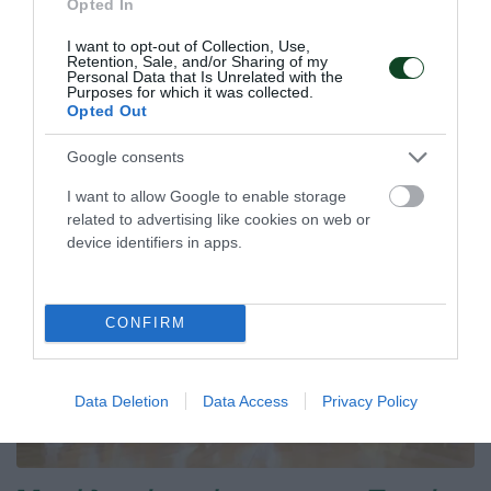
Opted In
Η κλήρωση της EuroLeague
Women
I want to opt-out of Collection, Use,
Retention, Sale, and/or Sharing of my
Ο Παναθηναϊκός έμαθε το μονοπάτι του για την πρόκριση
Personal Data that Is Unrelated with the
Purposes for which it was collected.
στους ομίλους της EuroLeague.
Opted Out
Google consents
16.07.2026
ΜΠΑΣΚΕΤ ΓΥΝΑΙΚΩΝ
I want to allow Google to enable storage
related to advertising like cookies on web or
device identifiers in apps.
CONFIRM
Data Deletion
Data Access
Privacy Policy