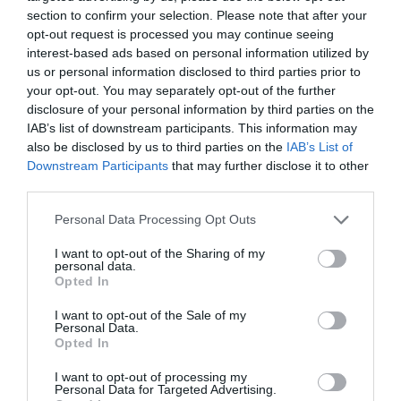
section to confirm your selection. Please note that after your
Η κλήρωση της Allwyn Women’s
opt-out request is processed you may continue seeing
Basketball League 1
interest-based ads based on personal information utilized by
Πραγματοποιήθηκε η κλήρωση της Allwyn Women’s
us or personal information disclosed to third parties prior to
Basketball League 1 για τη σεζόν 2026-2027.
your opt-out. You may separately opt-out of the further
disclosure of your personal information by third parties on the
IAB’s list of downstream participants. This information may
23.07.2026
ΜΠΑΣΚΕΤ ΓΥΝΑΙΚΩΝ
also be disclosed by us to third parties on the
IAB’s List of
Downstream Participants
that may further disclose it to other
third parties.
Please note that this website/app uses one or more Google
Personal Data Processing Opt Outs
services and may gather and store information including but
not limited to your visit or usage behaviour. You may click to
I want to opt-out of the Sharing of my
personal data.
grant or deny consent to Google and its third-party tags to
Opted In
use your data for below specified purposes in below Google
consent section.
I want to opt-out of the Sale of my
Personal Data.
Opted In
I want to opt-out of processing my
Personal Data for Targeted Advertising.