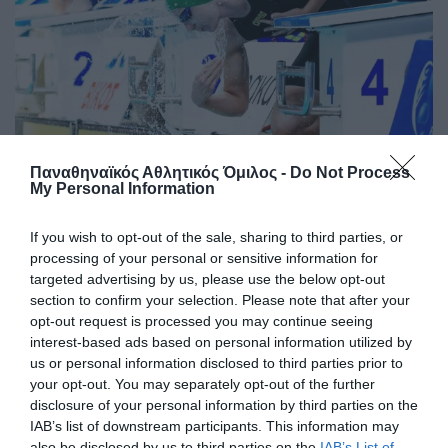
Παναθηναϊκός Αθλητικός Όμιλος -
Do Not Process
My Personal Information
Τα έδωσε όλα η Ντουντουνάκη
Η Άννα Ντουντουνάκη συμμετείχε στον προκριματικό των
If you wish to opt-out of the sale, sharing to third parties, or
50 μέτρων ελεύθερο στο μίτινγκ Sette Colli της Ρώμης
processing of your personal or sensitive information for
targeted advertising by us, please use the below opt-out
section to confirm your selection. Please note that after your
28.06.2026
ΚΟΛΥΜΒΗΣΗ
opt-out request is processed you may continue seeing
interest-based ads based on personal information utilized by
us or personal information disclosed to third parties prior to
your opt-out. You may separately opt-out of the further
disclosure of your personal information by third parties on the
IAB’s list of downstream participants. This information may
also be disclosed by us to third parties on the
IAB’s List of