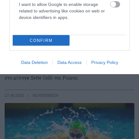
I want to allow Google to enable storage
related to advertising like cookies on web or
device identifiers in apps.
CONFIRM
Ακάθεκτη η Ντουντουνάκη στη
Ρώμη
Data Deletion
Data Access
Privacy Policy
Η Άννα Ντουντουνάκη προκρίθηκε σε έναν ακόμη τελικό
στο μίτινγκ Sette Colli της Ρώμης.
27.06.2026
ΚΟΛΥΜΒΗΣΗ