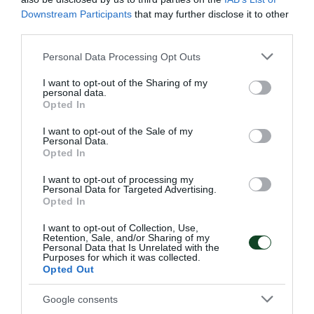
Downstream Participants
that may further disclose it to other
third parties.
Please note that this website/app uses one or more Google
Personal Data Processing Opt Outs
services and may gather and store information including but
not limited to your visit or usage behaviour. You may click to
I want to opt-out of the Sharing of my
personal data.
grant or deny consent to Google and its third-party tags to
Opted In
Χάλκινο μετάλλιο για την
use your data for below specified purposes in below Google
consent section.
Ντουντουνάκη στο Sette Colli
I want to opt-out of the Sale of my
Personal Data.
Σπουδαία επιτυχία για την Άννα Ντουντουνάκη, που
Opted In
κατέκτησε το χάλκινο μετάλλιο στα 100 μέτρα πεταλούδα
I want to opt-out of processing my
στο μίτινγκ Sette Colli.
Personal Data for Targeted Advertising.
Opted In
27.06.2026
ΚΟΛΥΜΒΗΣΗ
I want to opt-out of Collection, Use,
Retention, Sale, and/or Sharing of my
Personal Data that Is Unrelated with the
Purposes for which it was collected.
Opted Out
Google consents