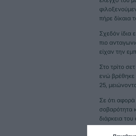
έλεγχο του μ
φιλοξενούμεν
πήρε δίκαια τ
Σχεδόν ίδια 
πιο ανταγωνι
είχαν την εμπ
Στο τρίτο σε
ενώ βρέθηκε 
25, μειώνοντα
Σε ότι αφορά
σοβαρότητα κ
διάρκεια του 
Διακύμανση