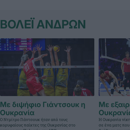
ΒΟΛΕΪ ΑΝΔΡΩΝ
Με διψήφιο Γιάντσουκ η
Με εξαιρ
Ουκρανία
Ουκρανί
Ο Ντμίτρο Γιάντσουκ ήταν από τους
Η Ουκρανία νίκη
κορυφαίους παίκτες της Ουκρανίας στο
σε ένα ματς που