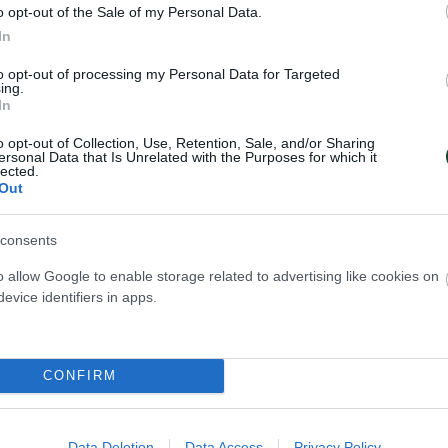
/11επ., 2 μπλοκ), Ράπτης 13 (10/20επ., 2 μπλοκ, 1
o opt-out of the Sale of my Personal Data.
In
.), Βαν ντε Ντρις 18 (13/23επ., 2 μπλοκ, 3 άσσοι)
πλοκ, 1 άσσος) / Γκαράς (λ. – 58%υπ., 23%αρ.), Συ
to opt-out of processing my Personal Data for Targeted
ing.
σσόπουλος.
In
o opt-out of Collection, Use, Retention, Sale, and/or Sharing
ΩΝ (Σάκης Ψάρρας):
Χανδρινός Σπύρος 16π. (14/
ersonal Data that Is Unrelated with the Purposes for which it
lected.
), Μπράιν 2 (1/2επ., 1 μπλοκ), Ούρτσεβιτς 1 (1/1επ.
Out
5 (13/21επ., 2 άσσοι, 39%υπ., 15%αρ.), Καϊσλασάλ
consents
άσσος), Ματσιέι 4 (1/4επ., 2 μπλοκ, 1 άσσος) / Χαν
 14%αρ.), Μούχλιας 1 (1/1επ.), Λάππας, Τσαρκάτογλ
o allow Google to enable storage related to advertising like cookies on
evice identifiers in apps.
ούδης (λ).
αρξη της αναμέτρησης ο Θανάσης Πρωτοψάλτης τ
CONFIRM
ασμένης αγωνιστικής. Μάλιστα ο Πρωτοψάλτης π
ο από την άλλοτε δόξα του «τριφυλλιού» στο βόλεϊ
γαντή.
Data Deletion
Data Access
Privacy Policy