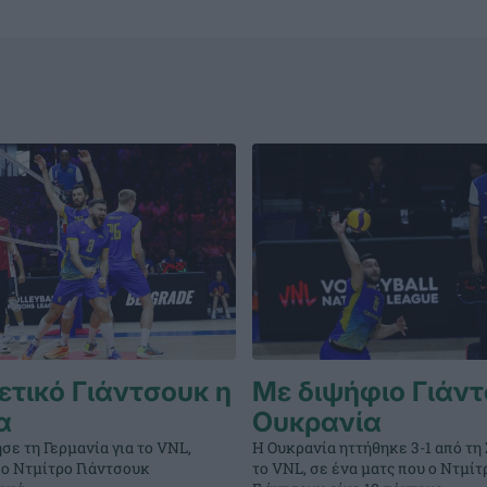
ετικό Γιάντσουκ η
Με διψήφιο Γιάντ
α
Ουκρανία
σε τη Γερμανία για το VNL,
Η Ουκρανία ηττήθηκε 3-1 από τη 
 ο Ντμίτρο Γιάντσουκ
το VNL, σε ένα ματς που ο Ντμίτ