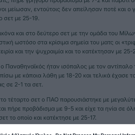
ατς, πήρε γρήγορο προβάδισμα με 7-2 και παρότι ο
οι μείωσαν, εντούτοις δεν απείλησαν ποτέ και ο
ο σετ με 25-19.
εικόνα και στο δεύτερο σετ με την ομάδα του Μίλω
στική ωστόσο στα κρίσιμα σημεία του ματς οι «τρ
ειρία και την ψυχραιμία και το κατέκτησαν με 25-2
τ ο Παναθηναϊκός ήταν ισόπαλος με τον αντίπαλο 
πίσω με κάποια λάθη με 18-20 και τελικά έχασε το
ς σε 2-1 τα σετ.
 το τέταρτο σετ ο ΠΑΟ παρουσιάστηκε με μεγαλύτ
αι πήρε προβάδισμα με 9-5 και είχε τα ηνία σε όλ
σετ το οποίο και κατέκτησε με 25-17.
: