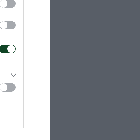
 άσσος,
, Στάλεκαρ 12
ναδινός (λ),
30επ., 2
),
ο 16
δρινός Άρης
ου 2 (1/1επ.,
ιμήθηκε ως
αρέλαβε τον
 τον κ.