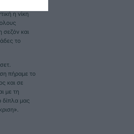
ική η νίκη
κολους
η σεζόν και
μάδες το
σετ.
ωση πήραμε το
ς και σε
ι με τη
ο δίπλα μας
κριση».