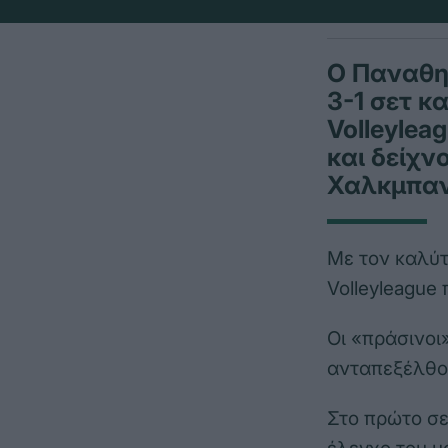
Ο Παναθη
3-1 σετ κ
Volleylea
και δείχν
Χαλκμπαν
Με τον καλύτ
Volleyleague
Οι «πράσινοι
ανταπεξέλθου
Στο πρώτο σε