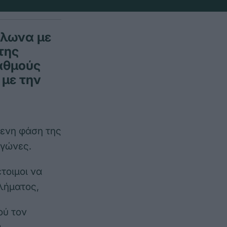
ίλωνα με
της
βαθμούς
 με την
μενη φάση της
αγώνες.
τοιμοι να
λήματος,
ού τον