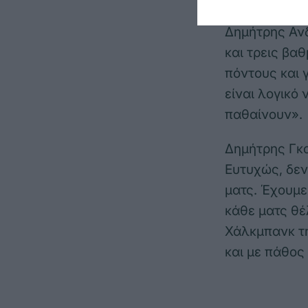
Δημήτρης Ανδ
και τρεις βα
πόντους και 
είναι λογικό 
παθαίνουν».
Δημήτρης Γκα
Ευτυχώς, δεν
ματς. Έχουμε
κάθε ματς θέ
Χάλκμπανκ τη
και με πάθος