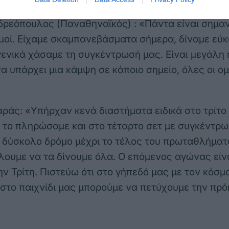
ρεόπουλος (Παναθηναϊκός) : «Πάντα είναι σημαντ
θμοί. Είχαμε σκαμπανεβάσματα σήμερα, δίναμε εύ
γενικά χάσαμε τη συγκέντρωσή μας. Είναι μεγάλη 
να υπάρχει μια κάμψη σε κάποιο σημείο, όλες οι ο
ράς: «Υπήρχαν κενά διαστήματα ειδικά στο τρίτο 
 το πληρώσαμε και στο τέταρτο σετ με συγκέντρ
 δύσκολο δρόμο μέχρι το τέλος του πρωταθλήματο
λουμε να τα δίνουμε όλα. Ο επόμενος αγώνας είνα
ν Τρίτη. Πιστεύω ότι στο γήπεδό μας με τον κόσμ
 στο παιχνίδι μας μπορούμε να πετύχουμε την πρό