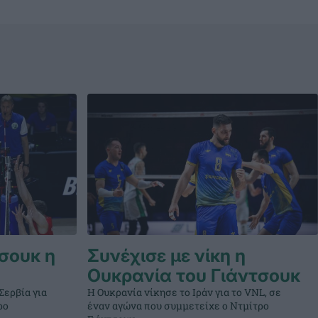
σουκ η
Συνέχισε με νίκη η
Ουκρανία του Γιάντσουκ
Σερβία για
Η Ουκρανία νίκησε το Ιράν για το VNL, σε
ρο
έναν αγώνα που συμμετείχε ο Ντμίτρο