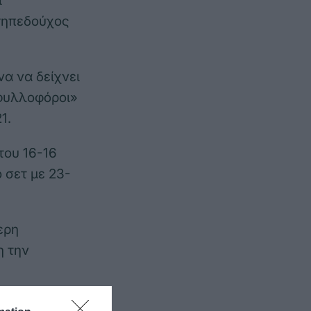
ι
 γηπεδούχος
να να δείχνει
ιφυλλοφόροι»
1.
του 16-16
 σετ με 23-
ερη
η την