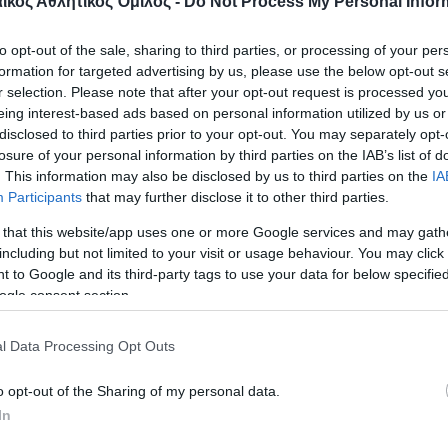
κός Αθλητικός Όμιλος -
Do Not Process My Personal Infor
16-10, 21-13, 25-19
to opt-out of the sale, sharing to third parties, or processing of your per
formation for targeted advertising by us, please use the below opt-out s
5-16, 21-18, 25-21
r selection. Please note that after your opt-out request is processed y
eing interest-based ads based on personal information utilized by us or
disclosed to third parties prior to your opt-out. You may separately opt-
16-14, 19-21, 23-25
losure of your personal information by third parties on the IAB’s list of
. This information may also be disclosed by us to third parties on the
IA
6-13, 21-15, 25-17
Participants
that may further disclose it to other third parties.
 that this website/app uses one or more Google services and may gath
ου Παναθηναϊκού Α.Ο. προήλθαν: 6 άσσοι, 50 επιθέσ
including but not limited to your visit or usage behaviour. You may click 
θη αντιπάλων και του Α.Ο.Ν.Σ.Μίλων οι πόντοι πρ
 to Google and its third-party tags to use your data for below specifi
ogle consent section.
οκ, 47 επιθέσεις, 25 λάθη αντιπάλων.
l Data Processing Opt Outs
25-19, 25-21, 23-25, 25-17) σε 100΄.
o opt-out of the Sharing of my personal data.
Σ Α.Ο. (Δημήτρης Ανδρεόπουλος):
Πρωτοψάλτη
In
άσσος, 64%υπ., 29%αρ.), Γιάκομπσεν 3 (1/1επ., 2 μ