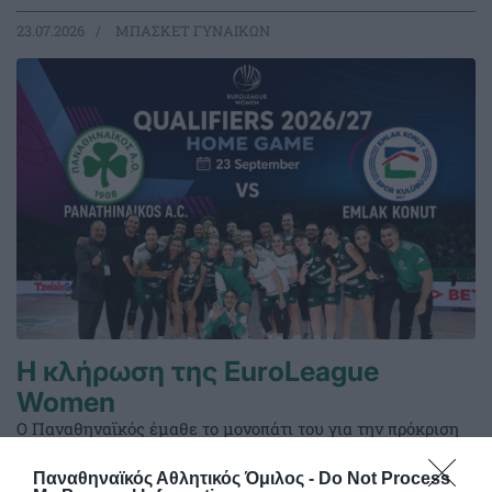
23.07.2026
ΜΠΑΣΚΕΤ ΓΥΝΑΙΚΩΝ
Η κλήρωση της EuroLeague
Women
Ο Παναθηναϊκός έμαθε το μονοπάτι του για την πρόκριση
στους ομίλους της EuroLeague.
Παναθηναϊκός Αθλητικός Όμιλος -
Do Not Process