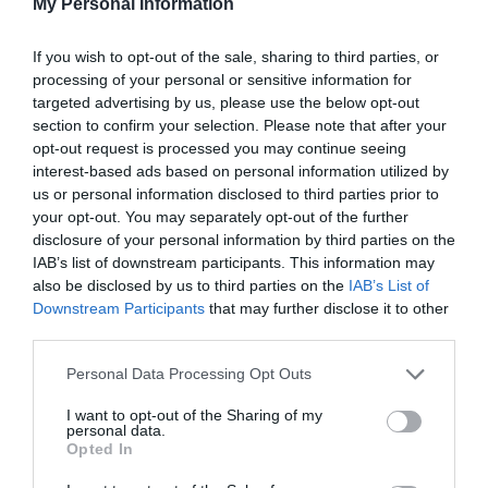
My Personal Information
16.07.2026
ΜΠΑΣΚΕΤ ΓΥΝΑΙΚΩΝ
If you wish to opt-out of the sale, sharing to third parties, or
processing of your personal or sensitive information for
targeted advertising by us, please use the below opt-out
section to confirm your selection. Please note that after your
opt-out request is processed you may continue seeing
interest-based ads based on personal information utilized by
us or personal information disclosed to third parties prior to
your opt-out. You may separately opt-out of the further
disclosure of your personal information by third parties on the
IAB’s list of downstream participants. This information may
also be disclosed by us to third parties on the
IAB’s List of
Downstream Participants
that may further disclose it to other
third parties.
Μεγάλη νίκη κόντρα στην Τσεχία
Please note that this website/app uses one or more Google
Personal Data Processing Opt Outs
για την Εθνική Νέων γυναικών
services and may gather and store information including but
Η Εθνική ομάδα μπάσκετ γυναικών νίκησε την Τσεχία και
not limited to your visit or usage behaviour. You may click to
I want to opt-out of the Sharing of my
personal data.
είναι κοντά στην πρόκριση στα ημιτελικά του ευρωπαϊκού
grant or deny consent to Google and its third-party tags to
Opted In
πρωταθλήματος Β' κατηγορίας.
use your data for below specified purposes in below Google
consent section.