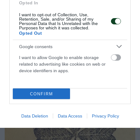
Opted In
Στην τετράδα η Εθνική πόλο με
πέντε «πράσινους»
I want to opt-out of Collection, Use,
Retention, Sale, and/or Sharing of my
Η Εθνική ομάδα πόλο ανδρών προκρίθηκε στα ημιτελικά
Personal Data that Is Unrelated with the
Purposes for which it was collected.
του Παγκοσμίου Κυπέλλου με πέντε παίκτες του
Opted Out
Παναθηναϊκού στη σύνθεσή της.
Google consents
23.07.2026
ΠΟΛΟ ΑΝΔΡΩΝ
I want to allow Google to enable storage
related to advertising like cookies on web or
device identifiers in apps.
ΤΕΛΕΥΤΑΙΑ ΝΕΑ
CONFIRM
Data Deletion
Data Access
Privacy Policy