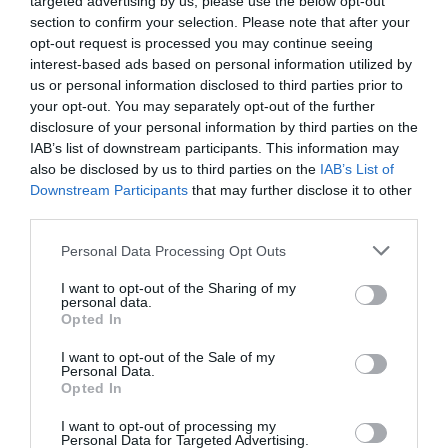
targeted advertising by us, please use the below opt-out
Ο Παναθηναϊκός αποτελεί πλέον κεντρικό αιμοδότη της
section to confirm your selection. Please note that after your
Εθνικής και στο πόλο και οι «πράσινοι» οδήγησαν τη
opt-out request is processed you may continue seeing
«γαλανόλευκη» στον τελικό, δείχνοντας ότι ο Σύλλογος
interest-based ads based on personal information utilized by
αποτελεί το παρόν και το μέλλον του αντιπροσωπευτικού
us or personal information disclosed to third parties prior to
συγκροτήματος.
your opt-out. You may separately opt-out of the further
disclosure of your personal information by third parties on the
IAB’s list of downstream participants. This information may
25.07.2026
ΠΟΛΟ ΑΝΔΡΩΝ
also be disclosed by us to third parties on the
IAB’s List of
Downstream Participants
that may further disclose it to other
third parties.
Please note that this website/app uses one or more Google
Personal Data Processing Opt Outs
services and may gather and store information including but
not limited to your visit or usage behaviour. You may click to
I want to opt-out of the Sharing of my
personal data.
grant or deny consent to Google and its third-party tags to
Opted In
use your data for below specified purposes in below Google
consent section.
I want to opt-out of the Sale of my
Personal Data.
Opted In
I want to opt-out of processing my
Personal Data for Targeted Advertising.