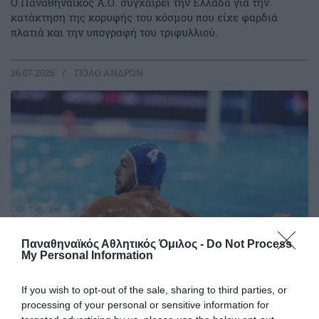
Ο Παναθηναϊκός Α.Ο. συγχαίρει την Ελλάδα για την
κατάκτηση της κορυφής του κόσμου που είχε φαρδιά
πλατιά και την υπογραφή του τριφυλλιού.
26.07.2026
ΠΟΛΟ ΑΝΔΡΩΝ
Παναθηναϊκός Αθλητικός Όμιλος -
Do Not Process
My Personal Information
Η Εθνική στον τελικό με 7
If you wish to opt-out of the sale, sharing to third parties, or
processing of your personal or sensitive information for
«πράσινα» γκολ!