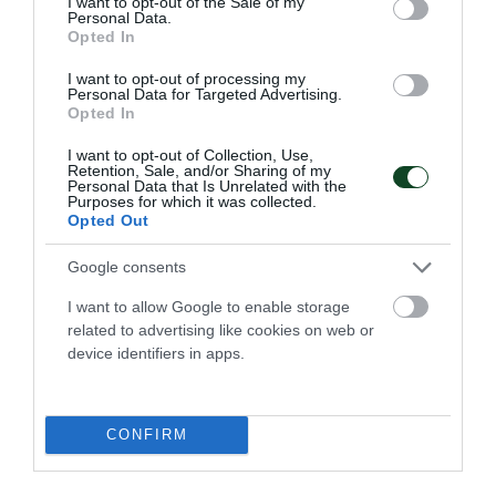
I want to opt-out of the Sale of my
Personal Data.
Opted In
I want to opt-out of processing my
Personal Data for Targeted Advertising.
Opted In
I want to opt-out of Collection, Use,
Retention, Sale, and/or Sharing of my
Personal Data that Is Unrelated with the
Με Θέμελη η Εθνική Ομάδα
Purposes for which it was collected.
Τοξοβολίας για τους
Opted Out
Μεσογειακούς αγώνες
Google consents
Ο Παναγιώτης Θέμελης του Παναθηναϊκού είναι στην
αποστολή της Εθνικής Ομάδας Τοξοβολίας για τους
I want to allow Google to enable storage
Μεσογειακούς αγώνες.
related to advertising like cookies on web or
device identifiers in apps.
09.06.2026
ΤΟΞΟΒΟΛΙΑ
CONFIRM
ΤΕΛΕΥΤΑΙΑ ΝΕΑ