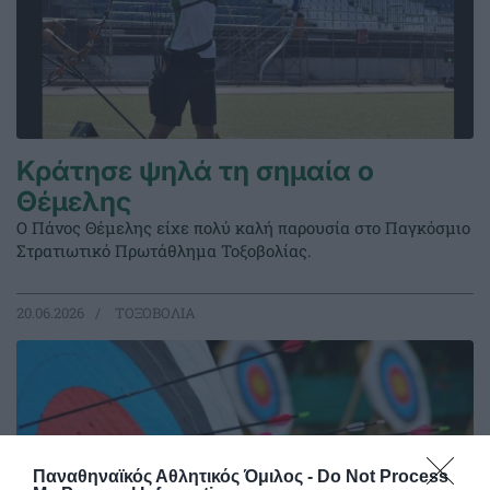
Κράτησε ψηλά τη σημαία ο
Θέμελης
Ο Πάνος Θέμελης είχε πολύ καλή παρουσία στο Παγκόσμιο
Στρατιωτικό Πρωτάθλημα Τοξοβολίας.
20.06.2026
ΤΟΞΟΒΟΛΙΑ
Παναθηναϊκός Αθλητικός Όμιλος -
Do Not Process