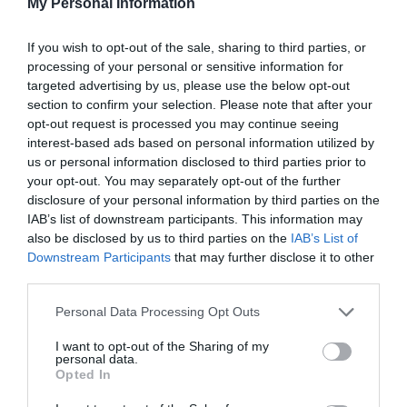
My Personal Information
If you wish to opt-out of the sale, sharing to third parties, or
processing of your personal or sensitive information for
targeted advertising by us, please use the below opt-out
section to confirm your selection. Please note that after your
opt-out request is processed you may continue seeing
Δυναμική παρουσία στη Νίκαια
interest-based ads based on personal information utilized by
Οι αθλητές και οι αθλήτριες του Παναθηναϊκού
us or personal information disclosed to third parties prior to
πραγματοποίησαν δυναμικές εμφανίσεις στους αγώνες
your opt-out. You may separately opt-out of the further
τοξοβολίας που διεξήχθησαν στο Δημοτικό Γήπεδο Νίκαιας,
disclosure of your personal information by third parties on the
καταγράφοντας υψηλές επιδόσεις και σταθερή παρουσία
IAB’s list of downstream participants. This information may
στις κορυφαίες θέσεις των κατηγοριών τους.
also be disclosed by us to third parties on the
IAB’s List of
Downstream Participants
that may further disclose it to other
third parties.
20.06.2026
ΤΟΞΟΒΟΛΙΑ
Please note that this website/app uses one or more Google
Personal Data Processing Opt Outs
services and may gather and store information including but
not limited to your visit or usage behaviour. You may click to
I want to opt-out of the Sharing of my
personal data.
grant or deny consent to Google and its third-party tags to
Opted In
use your data for below specified purposes in below Google
consent section.