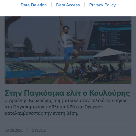
Data Deletion
Data Access
Privacy Policy
Στην Παγκόσμια ελίτ ο Κουλούρης
Ο Αρσένης Κουλούρης συμμετείχε στον τελικό του μήκος
στο Παγκόσμιο πρωτάθλημα Κ20 στο Όρεγκον
καταλαμβάνοντας την ένατη θέση.
09.08.2026
ΣΤΙΒΟΣ