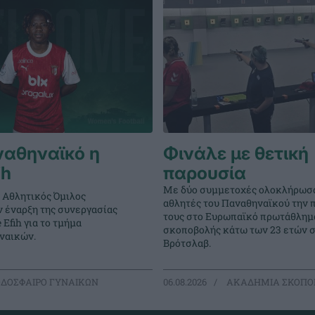
ναθηναϊκό η
Φινάλε με θετική
ih
παρουσία
Με δύο συμμετοχές ολοκλήρωσα
 Αθλητικός Όμιλος
αθλητές του Παναθηναϊκού την 
ν έναρξη της συνεργασίας
τους στο Ευρωπαϊκό πρωτάθλημ
 Efih για το τμήμα
σκοποβολής κάτω των 23 ετών 
ναικών.
Βρότσλαβ.
ΔΟΣΦΑΙΡΟ ΓΥΝΑΙΚΩΝ
06.08.2026
ΑΚΑΔΗΜΙΑ ΣΚΟΠΟ