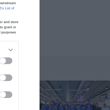
 downstream
B’s List of
er and store
to grant or
ed purposes