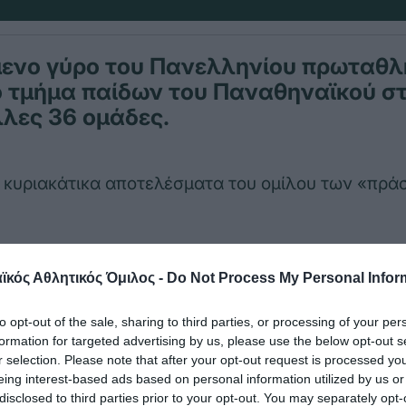
μενο γύρο του Πανελληνίου πρωταθ
ο τμήμα παίδων του Παναθηναϊκού σ
λλες 36 ομάδες.
 κυριακάτικα αποτελέσματα του ομίλου των «πράσ
 – Υδραϊκός 18-5, ΑΟ Καστέλλας – Νηρέας Χαλαν
κός Αθλητικός Όμιλος -
Do Not Process My Personal Infor
α – Παναθηναϊκός 10-14, Υδραϊκός – ΑΟ Καστέλλ
to opt-out of the sale, sharing to third parties, or processing of your per
 (Τελική):
formation for targeted advertising by us, please use the below opt-out s
r selection. Please note that after your opt-out request is processed y
κός 12
eing interest-based ads based on personal information utilized by us or
disclosed to third parties prior to your opt-out. You may separately opt-