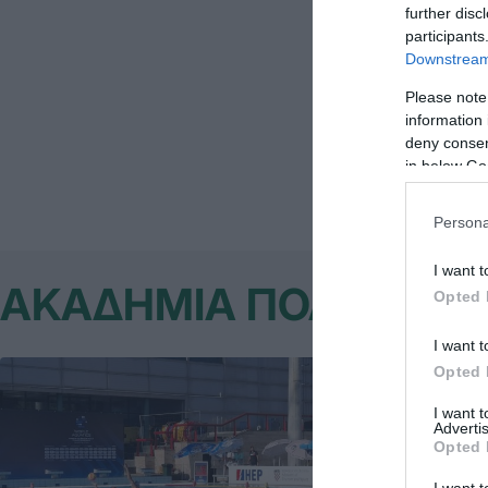
2. Νηρέας Γέ
further disc
participants
Downstream 
3. Νηρέας Χα
Please note
information 
4. Υδραϊκός 
deny consent
in below Go
Persona
I want t
ΑΚΑΔΗΜΙΑ ΠΟΛΟ ΑΝΔ
Opted 
I want t
Opted 
I want 
Advertis
Opted 