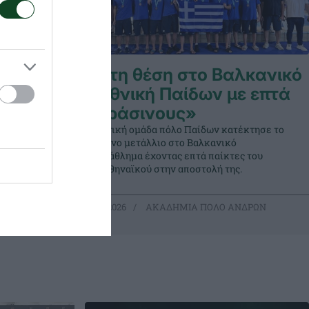
ε
Τρίτη θέση στο Βαλκανικό
η Εθνική Παίδων με επτά
«πράσινους»
τήθηκε από
Η Εθνική ομάδα πόλο Παίδων κατέκτησε το
γκοσμίου
χάλκινο μετάλλιο στο Βαλκανικό
αίκτες του
πρωτάθλημα έχοντας επτά παίκτες του
Παναθηναϊκού στην αποστολή της.
ΑΝΔΡΩΝ
19.07.2026
ΑΚΑΔΗΜΙΑ ΠΟΛΟ ΑΝΔΡΩΝ