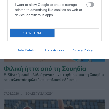
I want to allow Google to enable storage
related to advertising like cookies on web or
device identifiers in apps.
CONFIRM
Data Deletion
Data Access
Privacy Policy
Φιλική ήττα από τη Σουηδία
Η Εθνική ομάδα βόλεϊ γυναικών ηττήθηκε από τη Σουηδία
στο τελευταίο φιλικό επί ιταλικού εδάφους.
07.08.2026
ΒΟΛΕΪ ΓΥΝΑΙΚΩΝ