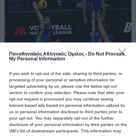
Παναθηναϊκός Αθλητικός Όμιλος -
Do Not Process
My Personal Information
Με διψήφιο Γιάντσουκ η
Ουκρανία
If you wish to opt-out of the sale, sharing to third parties, or
Η Ουκρανία ηττήθηκε 3-1 από τη Σερβία για το VNL, σε ένα
processing of your personal or sensitive information for
ματς που ο Ντμίτρο Γιάντσουκ είχε 10 πόντους.
targeted advertising by us, please use the below opt-out
section to confirm your selection. Please note that after your
opt-out request is processed you may continue seeing
17.07.2026
ΒΟΛΕΪ ΑΝΔΡΩΝ
interest-based ads based on personal information utilized by
us or personal information disclosed to third parties prior to
your opt-out. You may separately opt-out of the further
disclosure of your personal information by third parties on the
IAB’s list of downstream participants. This information may