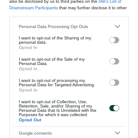
also be disclosed by us to third parties on the
IAB’s List of
Downstream Participants
that may further disclose it to other
third parties.
Please note that this website/app uses one or more Google
Personal Data Processing Opt Outs
services and may gather and store information including but
not limited to your visit or usage behaviour. You may click to
I want to opt-out of the Sharing of my
personal data.
grant or deny consent to Google and its third-party tags to
Opted In
use your data for below specified purposes in below Google
consent section.
I want to opt-out of the Sale of my
Συνέχισε με νίκη η Ουκρανία του
Personal Data.
Γιάντσουκ
Opted In
Η Ουκρανία νίκησε το Ιράν για το VNL, σε έναν αγώνα που
I want to opt-out of processing my
συμμετείχε ο Ντμίτρο Γιάντσουκ.
Personal Data for Targeted Advertising.
Opted In
15.07.2026
ΒΟΛΕΪ ΑΝΔΡΩΝ
I want to opt-out of Collection, Use,
Retention, Sale, and/or Sharing of my
Personal Data that Is Unrelated with the
Purposes for which it was collected.
Opted Out
ΤΕΛΕΥΤΑΙΑ ΝΕΑ
Google consents