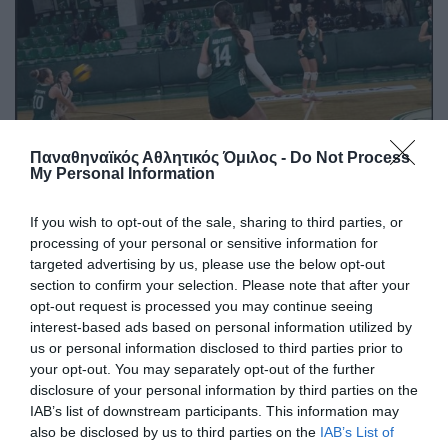
Παναθηναϊκός Αθλητικός Όμιλος -
Do Not Process
My Personal Information
Τα «τριφυλλάκια» στο φιλέ
If you wish to opt-out of the sale, sharing to third parties, or
Οι ακαδημίες βόλεϊ του Παναθηναϊκού έδωσαν δυνατές
processing of your personal or sensitive information for
μάχες και αυτό το Σαββατοκύριακο
targeted advertising by us, please use the below opt-out
section to confirm your selection. Please note that after your
opt-out request is processed you may continue seeing
01.03.2026
ΑΚΑΔΗΜΙΑ ΒΟΛΕΪ ΓΥΝΑΙΚΩΝ
interest-based ads based on personal information utilized by
us or personal information disclosed to third parties prior to
your opt-out. You may separately opt-out of the further
disclosure of your personal information by third parties on the
IAB’s list of downstream participants. This information may
also be disclosed by us to third parties on the
IAB’s List of