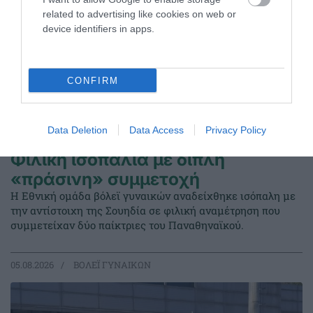
related to advertising like cookies on web or
device identifiers in apps.
CONFIRM
Data Deletion
Data Access
Privacy Policy
Φιλική ισοπαλία με διπλή
«πράσινη» συμμετοχή
Η Εθνική ομάδα βόλεϊ γυναικών αναδείχθηκε ισόπαλη με
την αντίστοιχη της Σουηδία σε φιλική αναμέτρηση που
συμμετείχαν δύο παίκτριες του Παναθηναϊκού.
05.08.2026
ΒΟΛΕΪ ΓΥΝΑΙΚΩΝ