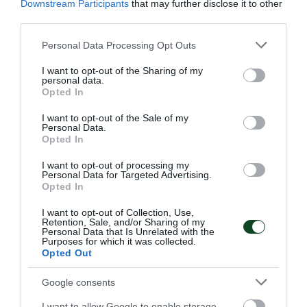
Downstream Participants
that may further disclose it to other
third parties.
Please note that this website/app uses one or more Google
Personal Data Processing Opt Outs
services and may gather and store information including but
not limited to your visit or usage behaviour. You may click to
I want to opt-out of the Sharing of my
personal data.
grant or deny consent to Google and its third-party tags to
Opted In
use your data for below specified purposes in below Google
consent section.
Τα «τριφυλλάκια» στο φιλέ
I want to opt-out of the Sale of my
Personal Data.
Συνέχισαν με αγωνιστική δράση οι ακαδημίες βόλεϊ του
Opted In
Παναθηναϊκού και αυτό το Σαββατοκύριακο
I want to opt-out of processing my
Personal Data for Targeted Advertising.
Opted In
08.02.2026
ΑΚΑΔΗΜΙΑ ΒΟΛΕΪ ΓΥΝΑΙΚΩΝ
I want to opt-out of Collection, Use,
Retention, Sale, and/or Sharing of my
Personal Data that Is Unrelated with the
ΤΕΛΕΥΤΑΙΑ ΝΕΑ
Purposes for which it was collected.
Opted Out
Google consents
I want to allow Google to enable storage