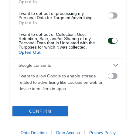
Opted In
I want to opt-out of processing my
Personal Data for Targeted Advertising.
Opted In
I want to opt-out of Collection, Use,
Retention, Sale, and/or Sharing of my
Η Εθνική στον τελικό με 7
Personal Data that Is Unrelated with the
Purposes for which it was collected.
«πράσινα» γκολ!
Opted Out
Ο Παναθηναϊκός αποτελεί πλέον κεντρικό αιμοδότη της
Εθνικής και στο πόλο και οι «πράσινοι» οδήγησαν τη
Google consents
«γαλανόλευκη» στον τελικό, δείχνοντας ότι ο Σύλλογος
I want to allow Google to enable storage
αποτελεί το παρόν και το μέλλον του αντιπροσωπευτικού
related to advertising like cookies on web or
συγκροτήματος.
device identifiers in apps.
25.07.2026
ΠΟΛΟ ΑΝΔΡΩΝ
CONFIRM
Data Deletion
Data Access
Privacy Policy