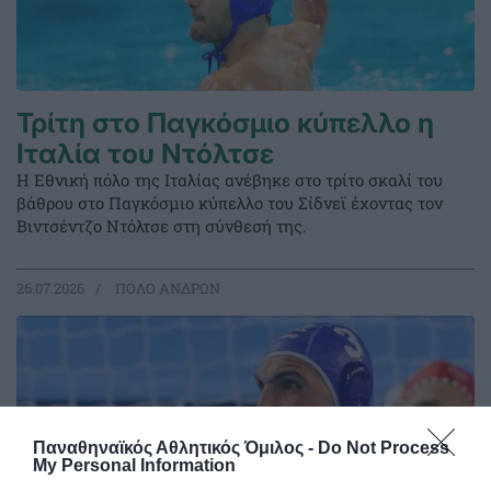
Τρίτη στο Παγκόσμιο κύπελλο η
Ιταλία του Ντόλτσε
Η Εθνική πόλο της Ιταλίας ανέβηκε στο τρίτο σκαλί του
βάθρου στο Παγκόσμιο κύπελλο του Σίδνεϊ έχοντας τον
Βιντσέντζο Ντόλτσε στη σύνθεσή της.
26.07.2026
ΠΟΛΟ ΑΝΔΡΩΝ
Παναθηναϊκός Αθλητικός Όμιλος -
Do Not Process
My Personal Information