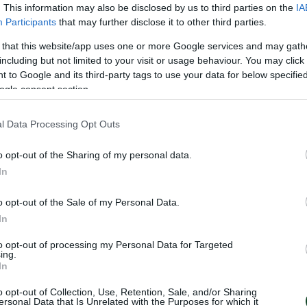
. This information may also be disclosed by us to third parties on the
IA
Participants
that may further disclose it to other third parties.
 that this website/app uses one or more Google services and may gath
including but not limited to your visit or usage behaviour. You may click 
 to Google and its third-party tags to use your data for below specifi
ogle consent section.
l Data Processing Opt Outs
o opt-out of the Sharing of my personal data.
In
o opt-out of the Sale of my Personal Data.
In
to opt-out of processing my Personal Data for Targeted
ing.
In
και άνοδος για τα
Τελείωσαν χωρίς 
o opt-out of Collection, Use, Retention, Sale, and/or Sharing
ersonal Data that Is Unrelated with the Purposes for which it