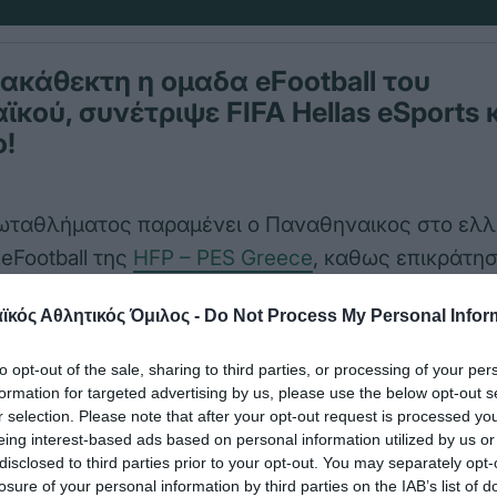
 ακάθεκτη η ομαδα eFootball του
κού, συνέτριψε FIFA Hellas eSports 
ο!
ρωταθλήματος παραμένει ο Παναθηναικος στο ελλ
Football της
HFP – PES Greece
, καθως επικράτησ
αι με 8-0 του Εδεσσαϊκου για την 14η και 15η αγωνι
κός Αθλητικός Όμιλος -
Do Not Process My Personal Infor
 Ο Παναθηναϊκός προηγείται στην βαθμολογία με 
θέση η Intrepid Fox με 50.
to opt-out of the sale, sharing to third parties, or processing of your per
formation for targeted advertising by us, please use the below opt-out s
ον πρώτο γύρο του πρωταθλήματος σημερα απένα
r selection. Please note that after your opt-out request is processed y
eing interest-based ads based on personal information utilized by us or
 πρεμιέρα για τον δεύτερο απέναντι στον Απόλλω
disclosed to third parties prior to your opt-out. You may separately opt-
losure of your personal information by third parties on the IAB’s list of