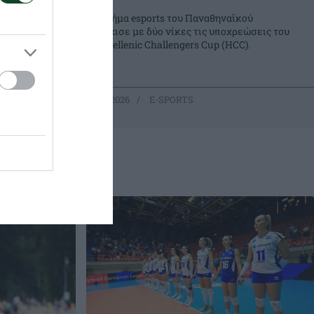
 τα
Το τμήμα esports του Παναθηναϊκού
συνέχισε με δύο νίκες τις υποχρεώσεις του
μα esports
στο Hellenic Challengers Cup (HCC).
25.07.2026
E-SPORTS