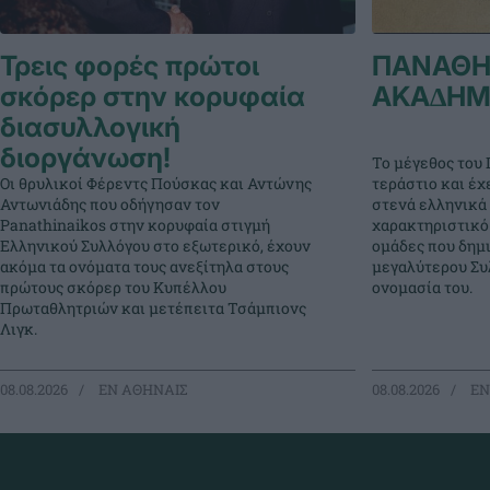
Τρεις φορές πρώτοι
ΠΑΝΑΘΗ
σκόρερ στην κορυφαία
ΑΚΑ∆ΗΜ
διασυλλογική
διοργάνωση!
Το μέγεθος του 
Οι θρυλικοί Φέρεντς Πούσκας και Αντώνης
τεράστιο και έχ
Αντωνιάδης που οδήγησαν τον
στενά ελληνικά 
Panathinaikos στην κορυφαία στιγμή
χαρακτηριστικό
Ελληνικού Συλλόγου στο εξωτερικό, έχουν
ομάδες που δημ
ακόμα τα ονόματα τους ανεξίτηλα στους
μεγαλύτερου Συλ
πρώτους σκόρερ του Κυπέλλου
ονομασία του.
Πρωταθλητριών και μετέπειτα Τσάμπιονς
Λιγκ.
08.08.2026
EΝ ΑΘΗΝΑΙΣ
08.08.2026
EΝ