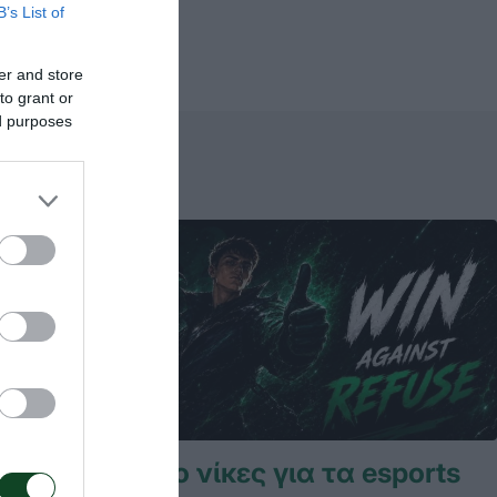
B’s List of
er and store
to grant or
ed purposes
ήττα την
Δύο νίκες για τα esports