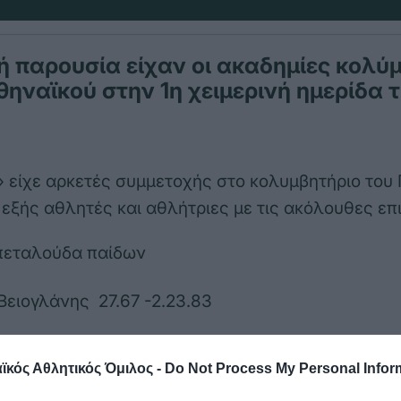
ή παρουσία είχαν οι ακαδημίες κολύ
ηναϊκού στην 1η χειμερινή ημερίδα 
» είχε αρκετές συμμετοχής στο κολυμβητήριο του
 εξής αθλητές και αθλήτριες με τις ακόλουθες επι
 πεταλούδα παίδων
ειογλάνης 27.67 -2.23.83
ρο νεανιδων
κός Αθλητικός Όμιλος -
Do Not Process My Personal Infor
ζαρη 1.01.18