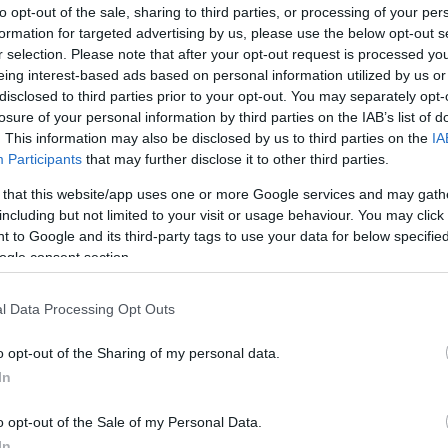
to opt-out of the sale, sharing to third parties, or processing of your per
formation for targeted advertising by us, please use the below opt-out s
πεταλούδα παγκορασίδων Α
r selection. Please note that after your opt-out request is processed y
eing interest-based ads based on personal information utilized by us or
 32.25-1.03.98
disclosed to third parties prior to your opt-out. You may separately opt-
losure of your personal information by third parties on the IAB’s list of
. This information may also be disclosed by us to third parties on the
IA
ατομική παγκορασίδων Α
Participants
that may further disclose it to other third parties.
 that this website/app uses one or more Google services and may gath
α 2.39.22
including but not limited to your visit or usage behaviour. You may click 
 to Google and its third-party tags to use your data for below specifi
ο Παμπαιδω Α
ogle consent section.
Αναστασίου 1.26.10
l Data Processing Opt Outs
o opt-out of the Sharing of my personal data.
In
o opt-out of the Sale of my Personal Data.
In