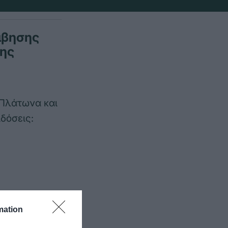
μβησης
της
 Πλάτωνα και
δόσεις:
mation