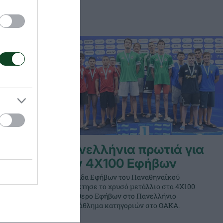
 στο
Πανελλήνια πρωτιά για
τάθλημα
την 4Χ100 Εφήβων
Η ομάδα Εφήβων του Παναθηναϊκού
κατέκτησε το χρυσό μετάλλιο στα 4Χ100
στής για
ελεύθερο Εφήβων στο Πανελλήνιο
ιο
πρωτάθλημα κατηγοριών στο ΟΑΚΑ.
ΚΑ.