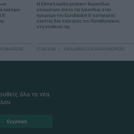
δων
Η Εθνική ομάδα μπάσκετ Κορασίδων
θα παλέψει
επικράτησε άνετα της Ιρλανδίας στην
 Β'
πρεμιέρα του EuroBasket Β' κατηγορίας
ης
έχοντας δύο παίκτριες του Παναθηναϊκού
στη σύνθεσή της.
ΟΣΦΑΙΡΙΣΗΣ
07.08.2026
ΑΚΑΔΗΜΙΑ ΚΑΛΑΘΟΣΦΑΙΡΙΣΗΣ
ουθείς όλα τα νέα
ίλου