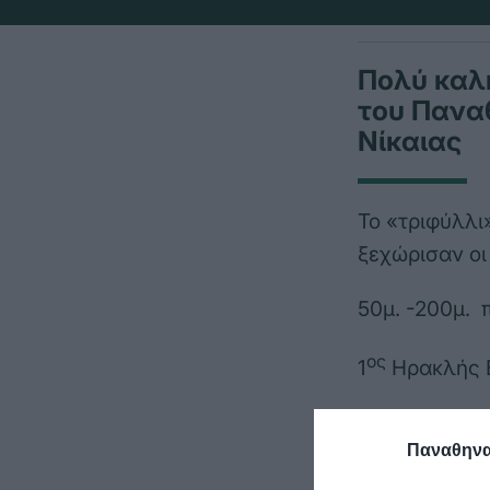
Πολύ καλ
του Παναθ
Νίκαιας
Το «τριφύλλι
ξεχώρισαν οι
50μ. -200μ.
ος
1
Ηρακλής Β
100μ. ελεύθε
Παναθηναϊ
η
1
Χριστίνα Λά