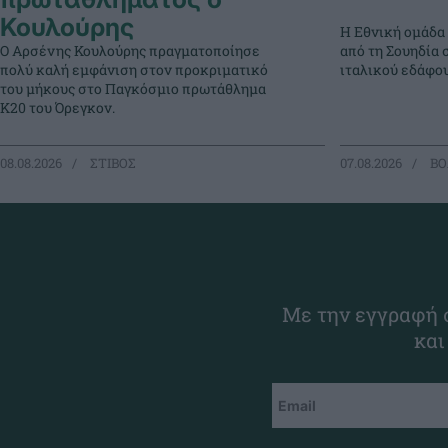
Κουλούρης
Η Εθνική ομάδα
Ο Αρσένης Κουλούρης πραγματοποίησε
από τη Σουηδία 
πολύ καλή εμφάνιση στον προκριματικό
ιταλικού εδάφου
του μήκους στο Παγκόσμιο πρωτάθλημα
Κ20 του Όρεγκον.
08.08.2026
ΣΤΙΒΟΣ
07.08.2026
ΒΟ
Με την εγγραφή σ
και