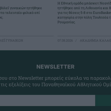
Η Εθνική ομάδα μπάσκετ Νεανί
 βόλεϊ γυναικών ηττήθηκε
ηττήθηκε από τη Λιθουανία και 
στο τελευταίο φιλικό επί
για τις θέσεις 5-8 στο EuroBasket
ς.
κατηγορία στην πόλη Τουλτσέα τ
Ρουμανίας.
ΛΕΪ ΓΥΝΑΙΚΩΝ
07.08.2026
ΑΚΑΔΗΜΙΑ ΚΑΛΑΘ
NEWSLETTER
ου στο Newsletter μπορείς εύκολα να παρακολ
 τις εξελίξεις του Παναθηναϊκού Αθλητικού Ομ