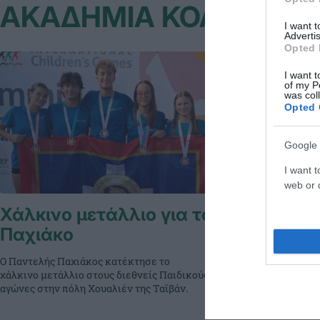
ΑΚΑΔΗΜΙΑ ΚΟΛΥΜΒΗ
I want 
Advertis
Opted 
I want t
of my P
was col
Opted 
Google 
I want t
web or d
Χάλκινο μετάλλιο για τον
«Ασημέν
Παχιάκο
Ο κολυμβητής τ
Παχιάκος πήρε 
Ο Παντελής Παχιάκος κατέκτησε το
διεθνείς Παιδικ
χάλκινο μετάλλιο στους διεθνείς Παιδικούς
Χουαλιέν της Τα
αγώνες στην πόλη Χουαλιέν της Ταϊβάν.