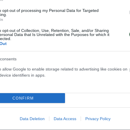
ΣΗΣ
to opt-out of processing my Personal Data for Targeted
ing.
In
o opt-out of Collection, Use, Retention, Sale, and/or Sharing
ersonal Data that Is Unrelated with the Purposes for which it
lected.
Out
consents
o allow Google to enable storage related to advertising like cookies on
evice identifiers in apps.
ιος» ο Παχιάκος
Ξεχώρισε ο Χάρα
Πανελλήνιο πρω
CONFIRM
ου Παναθηναϊκού Παντελής
κατηγοριών
τη δεύτερη θέση στους
Ο Βασίλης Χάρα ήταν πρωταγωνι
ούς αγώνες στην πόλη
τον Παναθηναϊκό στο Πανελλήν
ϊβάν.
Data Deletion
Data Access
Privacy Policy
πρωτάθλημα κατηγοριών στο ΟΑ