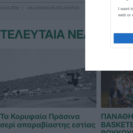
26.04.2026
ΑΚΑΔΗΜΙΑ ΒΟΛΕΪ ΑΝΔΡΩΝ
20.04.2026
ΑΚ
I want t
web or d
ΤΕΛΕΥΤΑΙΑ ΝΕΑ
Τα Κορυφαία Πράσινα
ΠΑΝΑΘΗ
σερί απαραβίαστης εστίας
BASKETB