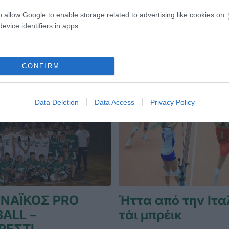
ΑΔΗΜΙΑ ΒΟΛΕΪ ΑΝΔΡΩΝ
17.04.2026
ΑΚΑΔΗΜΙΑ ΒΟΛΕΪ 
o allow Google to enable storage related to advertising like cookies on
evice identifiers in apps.
CONFIRM
Data Deletion
Data Access
Privacy Policy
ΝΑΪΚΟΣ PRO
Ήττα από την Ιτα
ALL –
τάι μπρέικ