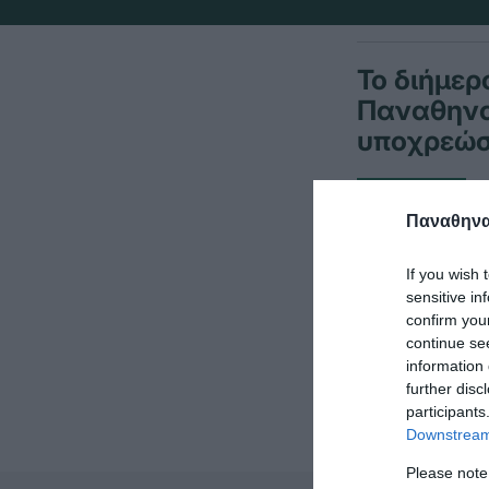
Το διήμερ
Παναθηναϊ
υποχρεώσ
Αναλυτικότερ
Παναθηναϊ
Σχολής Μωρα
If you wish 
sensitive in
Νίκη πέτυχαν 
confirm you
«Απόστολος 
continue se
information 
further disc
participants
Downstream 
Please note