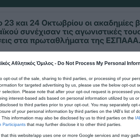
ο 23 και 24 Οκτωβρίου οι ακαδημίες β
κού συνέχισαν τις αγωνιστικές του
εις στα πρωταθλήματα της ΕΣΠΑΑΑ
α, τα Αγόρια Κ18 επικράτησαν εκτός έδρας με 3-0
κός Αθλητικός Όμιλος -
Do Not Process My Personal Infor
η
ΐτη στην 4
αγωνιστική της ΕΣΠΑΑΑ.
to opt-out of the sale, sharing to third parties, or processing of your per
formation for targeted advertising by us, please use the below opt-out s
και τα Αγόρια Κ21 επί της ΑΕΚ με 2-3 σετ στο κλε
r selection. Please note that after your opt-out request is processed y
Κοντος».
eing interest-based ads based on personal information utilized by us or
disclosed to third parties prior to your opt-out. You may separately opt-
losure of your personal information by third parties on the IAB’s list of
. This information may also be disclosed by us to third parties on the
IA
Participants
that may further disclose it to other third parties.
 that this website/app uses one or more Google services and may gath