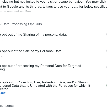
including but not limited to your visit or usage behaviour. You may click 
ΡΩΝ
 to Google and its third-party tags to use your data for below specifi
ogle consent section.
l Data Processing Opt Outs
o opt-out of the Sharing of my personal data.
In
o opt-out of the Sale of my Personal Data.
In
to opt-out of processing my Personal Data for Targeted
ing.
φυλλάκια» στο
Πράσινη ατμόσφα
In
Μυτιλήνη
o opt-out of Collection, Use, Retention, Sale, and/or Sharing
ersonal Data that Is Unrelated with the Purposes for which it
Η ομάδα Αγοριών Κ17 του Παναθ
εϊ ακαδημιών του
lected.
έδωσε δύο ακόμα φιλικά ματς σ
δωσαν αγώνες μέσα στο
Out
Μυτιλήνη έχοντας τη συμπαράσ
.
φιλάθλων του Συλλόγου.
consents