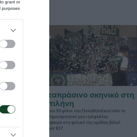
to grant or
ed purposes
ιρα στη
Καταπράσινο σκηνικό στη
Μυτιλήνη
ηναϊκού
Περίπου 30 φίλοι του Παναθηναϊκού από το
τη
νησί δημιούργησαν μια «τρίφυλλη»
ταση των
ατμόσφαιρα στο φιλικό της ομάδας βόλεϊ
Αγοριών Κ17.