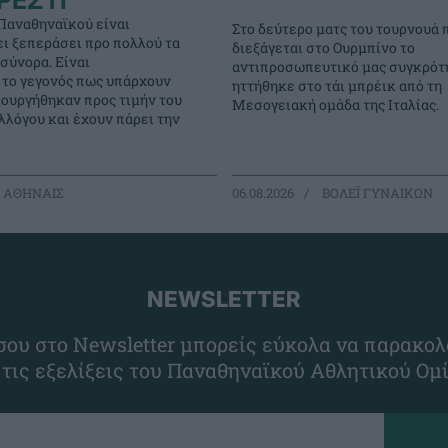
ΡΕΣΤΙ
Παναθηναϊκού είναι
Στο δεύτερο ματς του τουρνουά 
ει ξεπεράσει προ πολλού τα
διεξάγεται στο Ουρμπίνο το
σύνορα. Είναι
αντιπροσωπευτικό μας συγκρότ
 το γεγονός πως υπάρχουν
ηττήθηκε στο τάι μπρέικ από τη
ιουργήθηκαν προς τιμήν του
Μεσογειακή ομάδα της Ιταλίας.
λόγου και έχουν πάρει την
 ΑΘΗΝΑΙΣ
06.08.2026
ΒΟΛΕΪ ΓΥΝΑΙΚΩΝ
NEWSLETTER
ου στο Newsletter μπορείς εύκολα να παρακολ
 τις εξελίξεις του Παναθηναϊκού Αθλητικού Ομ