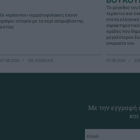
ΒΟΥΚΟΥ
Το μέγεθος του 
τεράστιο και έχ
Οι «πράσινοι» τερματοφύλακες έχουν
στενά ελληνικά 
γράψει ιστορία με τα σερί απαραβίαστης
χαρακτηριστικό
εστίας
ομάδες που δημ
μεγαλύτερου Συλ
ονομασία του.
07.08.2026
EΝ ΑΘΗΝΑΙΣ
07.08.2026
EΝ
Με την εγγραφή σ
και