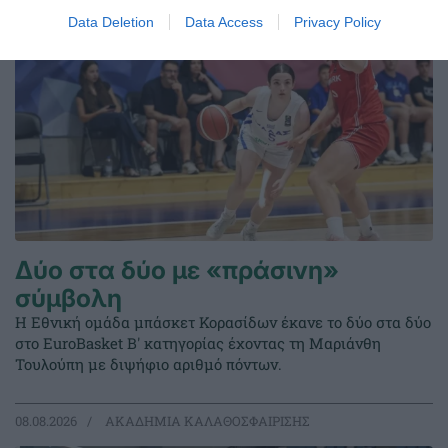
Data Deletion
Data Access
Privacy Policy
Δύο στα δύο με «πράσινη»
σύμβολη
Η Εθνική ομάδα μπάσκετ Κορασίδων έκανε το δύο στα δύο
στο EuroBasket Β' κατηγορίας έχοντας τη Μαριάνθη
Τουλούπη με διψήφιο αριθμό πόντων.
08.08.2026
ΑΚΑΔΗΜΙΑ ΚΑΛΑΘΟΣΦΑΙΡΙΣΗΣ