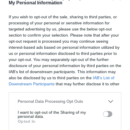
My Personal Information
If you wish to opt-out of the sale, sharing to third parties, or
processing of your personal or sensitive information for
Σημαντικές διακρίσεις στους
targeted advertising by us, please use the below opt-out
section to confirm your selection. Please note that after your
αγώνες του Διρού
opt-out request is processed you may continue seeing
Με εξαιρετικές εμφανίσεις και σημαντικές θέσεις στο
interest-based ads based on personal information utilized by
βάθρο, οι αθλητές και οι αθλήτριες του Παναθηναϊκού
us or personal information disclosed to third parties prior to
ξεχώρισαν στους αγώνες του Σκοπευτικού Ομίλου Ταίναρο
your opt-out. You may separately opt-out of the further
στο Διρό.
disclosure of your personal information by third parties on the
IAB’s list of downstream participants. This information may
also be disclosed by us to third parties on the
IAB’s List of
27.06.2026
ΣΚΟΠΟΒΟΛΗ
Downstream Participants
that may further disclose it to other
third parties.
Please note that this website/app uses one or more Google
Personal Data Processing Opt Outs
services and may gather and store information including but
not limited to your visit or usage behaviour. You may click to
I want to opt-out of the Sharing of my
personal data.
grant or deny consent to Google and its third-party tags to
Opted In
use your data for below specified purposes in below Google