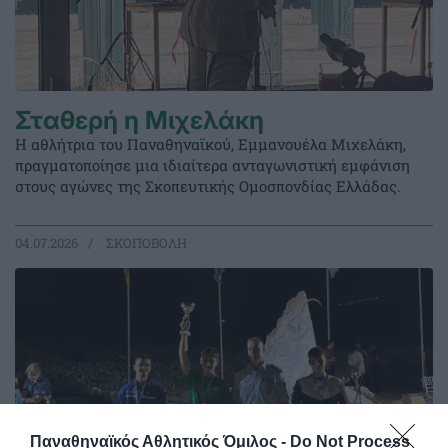
Σταθερή η Μιχελάκη
Η αθλήτρια του Παναθηναϊκού, Εμμανουέλα Μιχελάκη,
πραγματοποίησε μια ιδιαίτερα ανταγωνιστική εμφάνιση
στους αγώνες της Σκοπευτικής Ομοσπονδίας Ελλάδας.
04.07.2026
ΣΚΟΠΟΒΟΛΗ
Παναθηναϊκός Αθλητικός Όμιλος -
Do Not Process