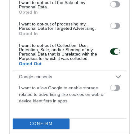
consent section.
I want to opt-out of the Sale of my
Personal Data.
Opted In
I want to opt-out of processing my
Personal Data for Targeted Advertising.
Opted In
Σαρωτική εμφάνιση και
I want to opt-out of Collection, Use,
Retention, Sale, and/or Sharing of my
«πράσινη» κυριαρχία του
Personal Data that Is Unrelated with the
Purposes for which it was collected.
Παναθηναϊκού στο Βύρωνα!
Opted Out
Ένα ονειρικό αγωνιστικό διήμερο ολοκληρώθηκε για το
σκοπευτικό τμήμα του Παναθηναϊκού στο Εθνικό
Google consents
Σκοπευτήριο Βύρωνα.
I want to allow Google to enable storage
related to advertising like cookies on web or
14.06.2026
ΣΚΟΠΟΒΟΛΗ
device identifiers in apps.
ΤΕΛΕΥΤΑΙΑ ΝΕΑ
CONFIRM