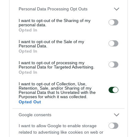
Please note that this website/app uses one or more Google
Personal Data Processing Opt Outs
services and may gather and store information including but
not limited to your visit or usage behaviour. You may click to
I want to opt-out of the Sharing of my
Με διψήφιο Γιάντσουκ η
personal data.
grant or deny consent to Google and its third-party tags to
Ουκρανία
Opted In
use your data for below specified purposes in below Google
Η Ουκρανία ηττήθηκε 3-1 από τη Σερβία για το VNL, σε ένα
consent section.
I want to opt-out of the Sale of my
ματς που ο Ντμίτρο Γιάντσουκ είχε 10 πόντους.
Personal Data.
Opted In
17.07.2026
ΒΟΛΕΪ ΑΝΔΡΩΝ
I want to opt-out of processing my
Personal Data for Targeted Advertising.
Opted In
I want to opt-out of Collection, Use,
Retention, Sale, and/or Sharing of my
Personal Data that Is Unrelated with the
Purposes for which it was collected.
Opted Out
Google consents
I want to allow Google to enable storage
related to advertising like cookies on web or