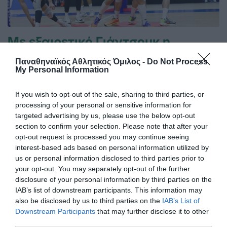
Με εξαιρετικό Γιάντσουκ η
Ουκρανία
Παναθηναϊκός Αθλητικός Όμιλος -
Do Not Process
Η Ουκρανία νίκησε τη Γερμανία για το VNL, σε ένα ματς
My Personal Information
που ο Ντμίτρο Γιάντσουκ βοήθησε σημαντικά.
If you wish to opt-out of the sale, sharing to third parties, or
processing of your personal or sensitive information for
19.07.2026
ΒΟΛΕΪ ΑΝΔΡΩΝ
targeted advertising by us, please use the below opt-out
section to confirm your selection. Please note that after your
opt-out request is processed you may continue seeing
interest-based ads based on personal information utilized by
us or personal information disclosed to third parties prior to
your opt-out. You may separately opt-out of the further
disclosure of your personal information by third parties on the
IAB’s list of downstream participants. This information may
also be disclosed by us to third parties on the
IAB’s List of
Downstream Participants
that may further disclose it to other
third parties.