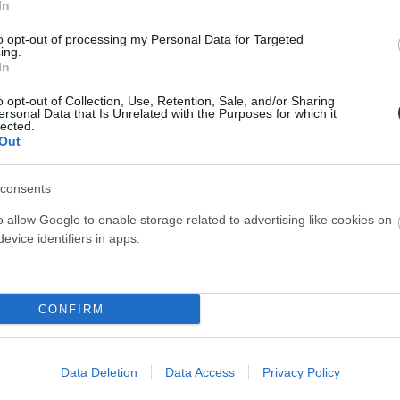
In
to opt-out of processing my Personal Data for Targeted
ing.
In
o opt-out of Collection, Use, Retention, Sale, and/or Sharing
ersonal Data that Is Unrelated with the Purposes for which it
lected.
Out
consents
α «τριφύλλια»
Σημαντική «πράσ
o allow Google to enable storage related to advertising like cookies on
τσλαβ
παρουσία
evice identifiers in apps.
Δυναμική παρουσία είχαν οι αθλ
ποβολής του Παναθηναϊκού
Παναθηναϊκού σήμερα στο Ευρω
 παρουσία σήμερα (5/8) στο
πρωτάθλημα σκοποβολής κ23 στ
άθλημα κ23 στο Βρότσλαβ.
CONFIRM
Βρότσλαβ.
ΑΔΗΜΙΑ ΣΚΟΠΟΒΟΛΗΣ
04.08.2026
ΑΚΑΔΗΜΙΑ ΣΚΟΠΟ
Data Deletion
Data Access
Privacy Policy