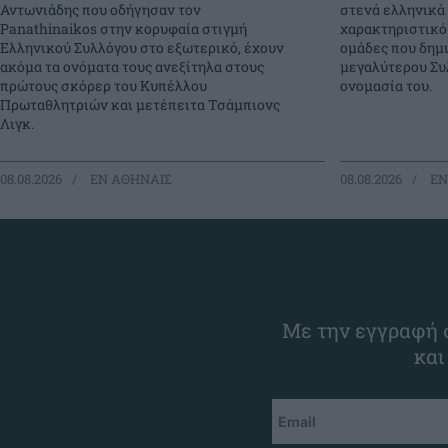
Αντωνιάδης που οδήγησαν τον
στενά ελληνικά 
Panathinaikos στην κορυφαία στιγμή
χαρακτηριστικό
Ελληνικού Συλλόγου στο εξωτερικό, έχουν
ομάδες που δημ
ακόμα τα ονόματα τους ανεξίτηλα στους
μεγαλύτερου Συλ
πρώτους σκόρερ του Κυπέλλου
ονομασία του.
Πρωταθλητριών και μετέπειτα Τσάμπιονς
Λιγκ.
08.08.2026
EΝ ΑΘΗΝΑΙΣ
08.08.2026
EΝ
Με την εγγραφή σ
και