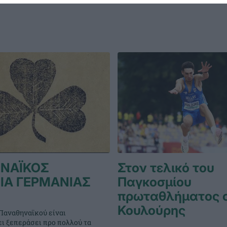
ΝΑΪΚΟΣ
Στον τελικό του
ΙΑ ΓΕΡΜΑΝΙΑΣ
Παγκοσμίου
πρωταθλήματος 
Κουλούρης
Παναθηναϊκού είναι
ει ξεπεράσει προ πολλού τα