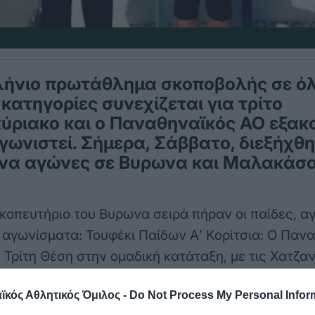
λήνιο πρωτάθλημα σκοποβολής σε όλ
 κατηγορίες συνεχίζεται για τρίτο
ύριακο και ο Παναθηναϊκός ΑΟ εξακ
ωνιστεί. Σήμερα, Σάββατο, διεξήχθ
να αγώνες σε Βυρωνα και Μαλακάσα
κοπευτήριο του Βυρωνα σειρά πήραν οι παίδες, α
αγωνίσματα: Τουφέκι Παίδων Α’ Κορίτσια: Ο Παν
 Τρίτη Θέση στην ομαδική κατάταξη, με τις Χατζα
οκκινάκη Αποστολία-Κυριακάκη Αριάδνη.
κός Αθλητικός Όμιλος -
Do Not Process My Personal Infor
ων Α’ Αγόρια: Ο Παναθηναϊκός ΑΟ κατέλαβε την Τ