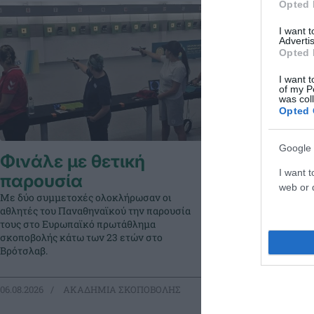
Opted 
I want 
Advertis
Opted 
I want t
of my P
was col
Opted 
Google 
Φινάλε με θετική
Αξιόλογ
I want t
παρουσία
στο Βρό
web or d
Με δύο συμμετοχές ολοκλήρωσαν οι
αθλητές του Παναθηναϊκού την παρουσία
Οι αθλητές σκο
τους στο Ευρωπαϊκό πρωτάθλημα
είχαν σημαντική
σκοποβολής κάτω των 23 ετών στο
ευρωπαϊκό πρωτ
Βρότσλαβ.
06.08.2026
ΑΚΑΔΗΜΙΑ ΣΚΟΠΟΒΟΛΗΣ
05.08.2026
ΑΚ