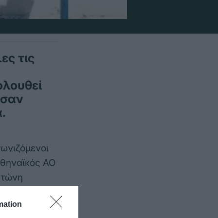
ες τις
ολουθεί
ησαν
.
γωνιζόμενοι
αθηναϊκός ΑΟ
ντώνη
mation
ρίτη Θέση