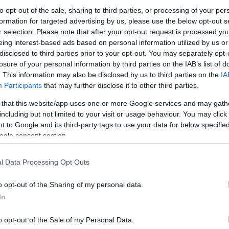
to opt-out of the sale, sharing to third parties, or processing of your per
 κατάταξη, με τους Αργυρόπουλο Άγγελο-Τζαμαλ
formation for targeted advertising by us, please use the below opt-out s
α. Πιστόλι Παίδων Β’ Αγόρια: Ο Παναθηναϊκός ΑΟ
r selection. Please note that after your opt-out request is processed y
eing interest-based ads based on personal information utilized by us or
την ομαδική κατάταξη, με τους Λουκόπουλο Ηλία
disclosed to third parties prior to your opt-out. You may separately opt-
 Βασίλειο. Την ίδια ώρα στη Μαλακάσα, οι «πράσ
losure of your personal information by third parties on the IAB’s list of
ς Παναγιώτης-Παππούς Κώστας-Κοτταράς Μιχά
. This information may also be disclosed by us to third parties on the
IA
Participants
that may further disclose it to other third parties.
στο Στάνταρντ Πιστόλι 25m και κατακτούσαν την 
 that this website/app uses one or more Google services and may gath
 κατάταξη. 4 ομαδικές τρίτες θέσεις λοιπόν για τ
including but not limited to your visit or usage behaviour. You may click 
 πρωτάθλημα αύριο Κυριακή, 3 Οκτώβρη, στον Βυ
 to Google and its third-party tags to use your data for below specifi
ogle consent section.
l Data Processing Opt Outs
o opt-out of the Sharing of my personal data.
In
ΛΗΣ
o opt-out of the Sale of my Personal Data.