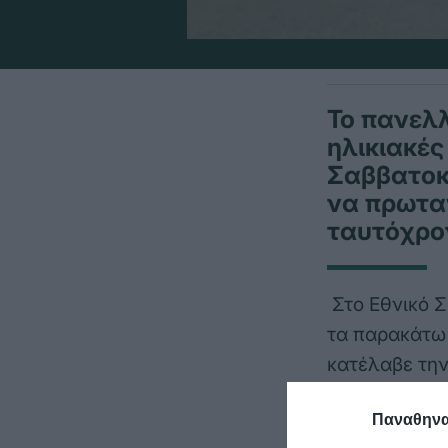
Το πανελ
ηλικιακές
Σαββατοκ
να πρωταγ
ταυτόχρο
Στο Εθνικό Σ
τα παρακάτω 
κατέλαβε την
Αλεξάνδρα-Κ
Παναθηναϊ
Τουφέκι Παίδ