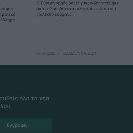
Η Εθνική ομάδα βόλεϊ γυναικών ηττήθηκε
ποίησε
από τη Σουηδία στο τελευταίο φιλικό επί
ιματικό
ιταλικού εδάφους.
τάθλημα
07.08.2026
ΒΟΛΕΪ ΓΥΝΑΙΚΩΝ
ουθείς όλα τα νέα
ίλου