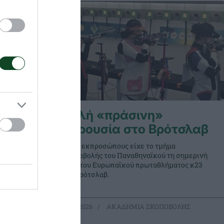
ινη»
Καλή «πράσινη»
παρουσία στο Βρότσλαβ
ητές του
Τρεις εκπροσώπους είχε το τμήμα
παϊκό
σκοποβολής του Παναθηναϊκού τη σημερινή
ο
μέρα του Ευρωπαϊκού πρωταθλήματος κ23
στο Βρότσλαβ.
ΒΟΛΗΣ
03.08.2026
ΑΚΑΔΗΜΙΑ ΣΚΟΠΟΒΟΛΗΣ