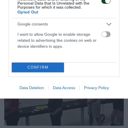
γυναικών.
Personal Data that Is Unrelated with the
Purposes for which it was collected.
Opted Out
26.07.2026
ΣΤΙΒΟΣ
Google consents
I want to allow Google to enable storage
related to advertising like cookies on web or
ΤΕΛΕΥΤΑΙΑ ΝΕΑ
device identifiers in apps.
CONFIRM
Data Deletion
Data Access
Privacy Policy