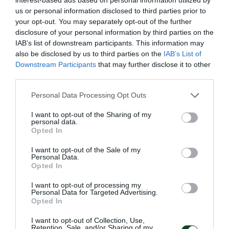
us or personal information disclosed to third parties prior to
27.07.2026
ΣΤΙΒΟΣ
your opt-out. You may separately opt-out of the further
disclosure of your personal information by third parties on the
IAB’s list of downstream participants. This information may
also be disclosed by us to third parties on the
IAB’s List of
Downstream Participants
that may further disclose it to other
third parties.
Please note that this website/app uses one or more Google
Personal Data Processing Opt Outs
services and may gather and store information including but
not limited to your visit or usage behaviour. You may click to
I want to opt-out of the Sharing of my
personal data.
grant or deny consent to Google and its third-party tags to
Opted In
use your data for below specified purposes in below Google
consent section.
I want to opt-out of the Sale of my
Personal Data.
Opted In
Πρωταθλητής Ελλάδας ο
I want to opt-out of processing my
Παναθηναϊκός!
Personal Data for Targeted Advertising.
Opted In
Ο Σύλλογος πανηγύρισε το 28ο πρωτάθλημα Ελλάδας στον
στίβο ανδρών και αυτός ήταν συνολικά ο 1867ος τίτλος για
I want to opt-out of Collection, Use,
το «τριφύλλι». Στη δεύτερη θέση κατετάγη η ομάδα
Retention, Sale, and/or Sharing of my