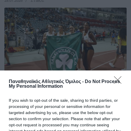
28.07.2026
ΣΤΙΒΟΣ
Παναθηναϊκός Αθλητικός Όμιλος -
Do Not Process
My Personal Information
Πρώτος και στα μετάλλια ο
Παναθηναϊκός!
If you wish to opt-out of the sale, sharing to third parties, or
Ο πρωταθλητής Ελλάδας στους άνδρες και δευτεραθλητής
processing of your personal or sensitive information for
Ελλάδας στις γυναίκες Παναθηναϊκός είναι ο πολυνίκης
targeted advertising by us, please use the below opt-out
σύλλογος της χώρας στον ανοικτό στίβο, στον άτυπο πίνακα
section to confirm your selection. Please note that after your
με τα κερδισμένα μετάλλια!
opt-out request is processed you may continue seeing
interest-based ads based on personal information utilized by