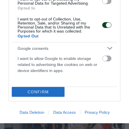
«Πράσινες» διακρίσεις στο
Personal Data for Targeted Advertising.
Opted In
εξωτερικό
Το τμήμα πυγμαχίας του Παναθηναϊκού είχε δύο
I want to opt-out of Collection, Use,
συμμετοχές στο εξωτερικό με τον Παντελή Γεωργόπουλο
Retention, Sale, and/or Sharing of my
Personal Data that Is Unrelated with the
και τη Δέσποινα Μακρή να εκπροσωπούν τον Σύλλογο.
Purposes for which it was collected.
Opted Out
17.05.2026
ΠΥΓΜΑΧΙΑ
Google consents
I want to allow Google to enable storage
related to advertising like cookies on web or
ΤΕΛΕΥΤΑΙΑ ΝΕΑ
device identifiers in apps.
CONFIRM
Data Deletion
Data Access
Privacy Policy