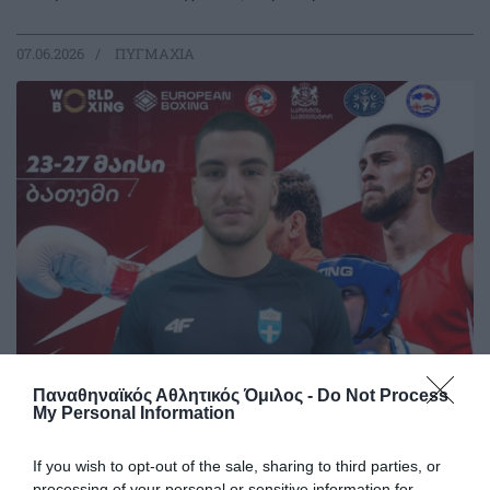
07.06.2026
ΠΥΓΜΑΧΙΑ
Συγκλονιστική μάχη για τον
Παναθηναϊκός Αθλητικός Όμιλος -
Do Not Process
My Personal Information
Κωστούρο
Με ψυχή, πάθος και τεράστια αγωνιστική προσπάθεια
If you wish to opt-out of the sale, sharing to third parties, or
ολοκλήρωσε την πορεία του στο Διεθνές τουρνουά «I.
processing of your personal or sensitive information for