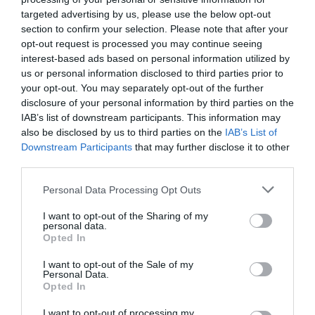
Abashidze Memorial International Boxing Tournament»
targeted advertising by us, please use the below opt-out
στο Μπατούμι της Γεωργίας ο Παναγιώτης Κωστούρος,
section to confirm your selection. Please note that after your
εκπροσωπώντας επάξια τα ελληνικά χρώματα απέναντι σε
opt-out request is processed you may continue seeing
έναν από τους πιο έμπειρους και διακεκριμένους αθλητές
interest-based ads based on personal information utilized by
της κατηγορίας.
us or personal information disclosed to third parties prior to
your opt-out. You may separately opt-out of the further
26.05.2026
ΠΥΓΜΑΧΙΑ
disclosure of your personal information by third parties on the
IAB’s list of downstream participants. This information may
also be disclosed by us to third parties on the
IAB’s List of
Downstream Participants
that may further disclose it to other
third parties.
Please note that this website/app uses one or more Google
Personal Data Processing Opt Outs
services and may gather and store information including but
not limited to your visit or usage behaviour. You may click to
I want to opt-out of the Sharing of my
personal data.
grant or deny consent to Google and its third-party tags to
Opted In
use your data for below specified purposes in below Google
consent section.
I want to opt-out of the Sale of my
Personal Data.
Opted In
I want to opt-out of processing my