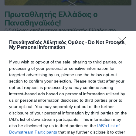
Πρωταθλητής Ελλάδας ο
Παναθηναϊκός!
Ο Σύλλογος αναδείχτηκε πρωταθλητής Ελλάδας στο
ποδόσφαιρο ακρωτηριασμένων καθώς επικράτησε στον
Παναθηναϊκός Αθλητικός Όμιλος -
Do Not Process
τελικό στη Λάρισα με 1-0 κόντρα στον Ηρόδικο.-Αυτός ήταν
My Personal Information
ο 1853ος τίτλος για το «τριφύλλι»!
If you wish to opt-out of the sale, sharing to third parties, or
06.06.2026
ΠΟΔΟΣΦΑΙΡΟ ΑΚΡΩΤΗΡΙΑΣΜΕΝΩΝ
processing of your personal or sensitive information for
targeted advertising by us, please use the below opt-out
section to confirm your selection. Please note that after your
opt-out request is processed you may continue seeing
interest-based ads based on personal information utilized by
us or personal information disclosed to third parties prior to
your opt-out. You may separately opt-out of the further
disclosure of your personal information by third parties on the
IAB’s list of downstream participants. This information may
also be disclosed by us to third parties on the
IAB’s List of
Downstream Participants
that may further disclose it to other