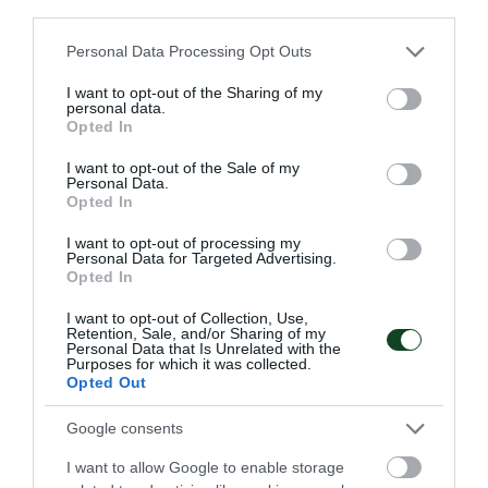
third parties.
Please note that this website/app uses one or more Google
Personal Data Processing Opt Outs
services and may gather and store information including but
«Πράσινη» συνεισφορά στη
not limited to your visit or usage behaviour. You may click to
I want to opt-out of the Sharing of my
personal data.
Σχεδία
grant or deny consent to Google and its third-party tags to
Opted In
use your data for below specified purposes in below Google
Το τμήμα ποδοσφαίρου ακρωτηριασμένων του
consent section.
Παναθηναϊκού και φίλοι-ες του τμήματος έδειξαν για
I want to opt-out of the Sale of my
Personal Data.
ακόμα μια φορά τον κοινωνικό χαρακτήρα του τμήματος.
Opted In
I want to opt-out of processing my
28.04.2026
ΠΟΔΟΣΦΑΙΡΟ ΑΚΡΩΤΗΡΙΑΣΜΕΝΩΝ
Personal Data for Targeted Advertising.
Opted In
I want to opt-out of Collection, Use,
Retention, Sale, and/or Sharing of my
ΤΕΛΕΥΤΑΙΑ ΝΕΑ
Personal Data that Is Unrelated with the
Purposes for which it was collected.
Opted Out
Google consents
I want to allow Google to enable storage