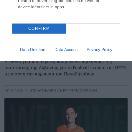
related to advertising like cookies on web or
device identifiers in apps.
CONFIRM
Data Deletion
Data Access
Privacy Policy
Ξεκίνημα με «πράσινη» σφραγίδα
Η Εθνική ομάδα ακρωτηριασμένων επιβλήθηκε της
αντίστοιχης της Αλβανίας για το Football is more της UEFA
με έντονη την παρουσία του Παναθηναϊκού.
07.08.2026
ΠΟΔΟΣΦΑΙΡΟ ΑΚΡΩΤΗΡΙΑΣΜΕΝΩΝ