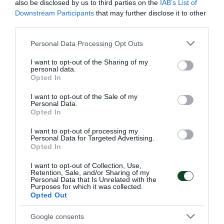
also be disclosed by us to third parties on the
IAB’s List of
Downstream Participants
that may further disclose it to other
third parties.
Please note that this website/app uses one or more Google
Personal Data Processing Opt Outs
services and may gather and store information including but
not limited to your visit or usage behaviour. You may click to
I want to opt-out of the Sharing of my
personal data.
grant or deny consent to Google and its third-party tags to
Opted In
use your data for below specified purposes in below Google
consent section.
I want to opt-out of the Sale of my
Στον Παναθηναϊκό η Peace Efih
Personal Data.
Opted In
Ο Παναθηναϊκός Αθλητικός Όμιλος ανακοινώνει την
έναρξη της συνεργασίας του με την Peace Efih για το
I want to opt-out of processing my
τμήμα ποδοσφαίρου γυναικών.
Personal Data for Targeted Advertising.
Opted In
I want to opt-out of Collection, Use,
06.08.2026
ΠΟΔΟΣΦΑΙΡΟ ΓΥΝΑΙΚΩΝ
Retention, Sale, and/or Sharing of my
Personal Data that Is Unrelated with the
Purposes for which it was collected.
Opted Out
ΤΕΛΕΥΤΑΙΑ ΝΕΑ
Google consents